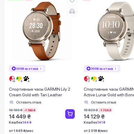
300₴ за отзыв
300₴ за отзыв
Спортивные часы GARMIN Lily 2
Спортивные часы GARMIN 
Cream Gold with Tan Leather
Active Lunar Gold with Bon
Silicone
Оставить отзыв
Оставить отзыв
16 189 ₴
15 829 ₴
-1 740 ₴
-1 700 ₴
14 449 ₴
14 129 ₴
Кешбек
144 ₴
Кешбек
141 ₴
от 1 445 ₴/мес
от 2 018 ₴/мес