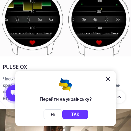
PULSE OX
Часы GARMIN Forerunner 570 используют комбинацию
красного и инфракрасного света с датчиками на задней
панели устройства, которые могут оценить процент
насыщенной кислородом крови.
Перейти на українську?
Ні
ТАК