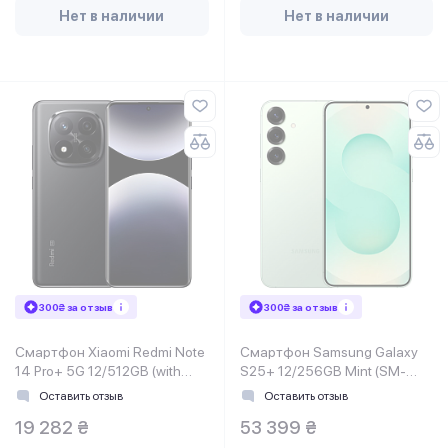
Нет в наличии
Нет в наличии
300₴ за отзыв
300₴ за отзыв
Смартфон Xiaomi Redmi Note
Смартфон Samsung Galaxy
14 Pro+ 5G 12/512GB (with
S25+ 12/256GB Mint (SM-
charger)Midnight Black EU
S936BLGDEUC)
Оставить отзыв
Оставить отзыв
19 282 ₴
53 399 ₴