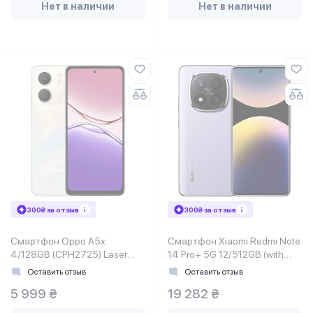
Нет в наличии
Нет в наличии
300₴ за отзыв
300₴ за отзыв
Смартфон Oppo A5x
Смартфон Xiaomi Redmi Note
4/128GB (CPH2725) Laser
14 Pro+ 5G 12/512GB (with
White
charger)Lavender PurpleEU
Оставить отзыв
Оставить отзыв
5 999 ₴
19 282 ₴