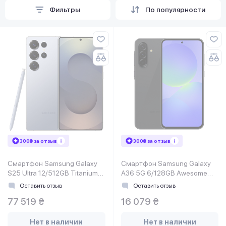
Фильтры
По популярности
300₴ за отзыв
300₴ за отзыв
Смартфон Samsung Galaxy
Смартфон Samsung Galaxy
S25 Ultra 12/512GB Titanium
A36 5G 6/128GB Awesome
Silverblue (SM-
Black (SM-A366BZKBEUC)
Оставить отзыв
Оставить отзыв
S938BZBGEUC)
77 519 ₴
16 079 ₴
Нет в наличии
Нет в наличии