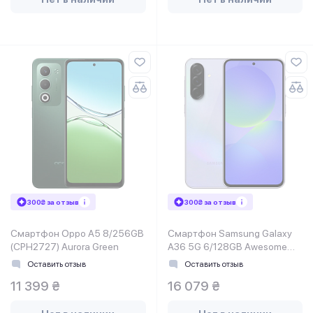
300₴ за отзыв
300₴ за отзыв
Смартфон Oppo A5 8/256GB
Смартфон Samsung Galaxy
(CPH2727) Aurora Green
A36 5G 6/128GB Awesome
Lavender (SM-A366BLVBEUC)
Оставить отзыв
Оставить отзыв
11 399 ₴
16 079 ₴