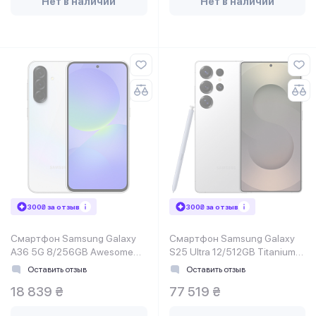
Нет в наличии
Нет в наличии
300₴ за отзыв
300₴ за отзыв
Смартфон Samsung Galaxy
Смартфон Samsung Galaxy
A36 5G 8/256GB Awesome
S25 Ultra 12/512GB Titanium
White (SM-A366BZAGEUC)
Whitesilver (SM-
Оставить отзыв
Оставить отзыв
S938BZSGEUC)
18 839 ₴
77 519 ₴