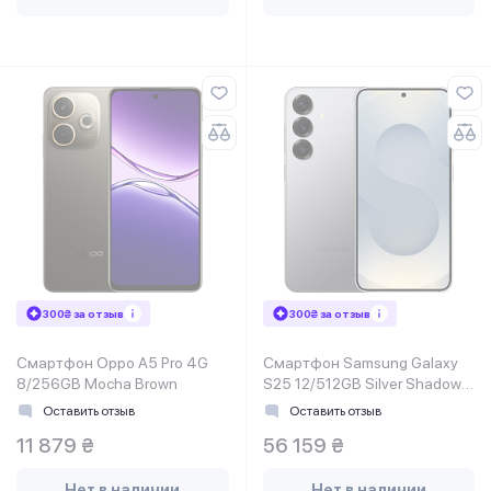
300₴ за отзыв
300₴ за отзыв
Смартфон Oppo A5 Pro 4G
Смартфон Samsung Galaxy
8/256GB Mocha Brown
S25 12/512GB Silver Shadow
(SM-S931BZSHEUC)
Оставить отзыв
Оставить отзыв
11 879 ₴
56 159 ₴
Нет в наличии
Нет в наличии