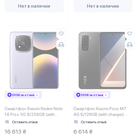
Нет в наличии
Нет в наличии
300₴ за отзыв
300₴ за отзыв
Смартфон Xiaomi Redmi Note
Смартфон Xiaomi Poco M7
14 Pro+ 5G 8/256GB (with
4G 6/128GB (with charger)
charger) Purple EU
Black EU
Оставить отзыв
Оставить отзыв
16 613 ₴
6 614 ₴