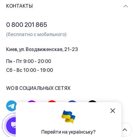
Доставка и оплата
Контакты
КОНТАКТЫ
Обмен и возврат
Вопросы и ответы
0 800 201 865
Гарантия и сервис
(бесплатно с мобильного)
Кредит
Киев, ул. Воздвиженская, 21-23
Кэшбек
Пн - Пт 9:00 - 20:00
Сб - Вс 10:00 - 19:00
WO В СОЦИАЛЬНЫХ СЕТЯХ
© 2017 - 2026 Магазин гаджетов «WO»
Договор публичной оферты
Перейти на українську?
Политика конфиденциальности