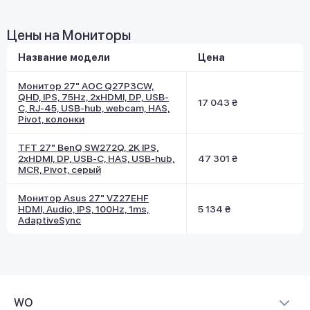
Цены на Мониторы
Название модели
Цена
Монитор 27" AOC Q27P3CW,
QHD, IPS, 75Hz, 2xHDMI, DP, USB-
17 043 ₴
C, RJ-45, USB-hub, webcam, HAS,
Pivot, колонки
TFT 27" BenQ SW272Q, 2K IPS,
2хHDMI, DP, USB-C, HAS, USB-hub,
47 301 ₴
MCR, Pivot, серый
Монитор Asus 27" VZ27EHF
HDMI, Audio, IPS, 100Hz, 1ms,
5 134 ₴
AdaptiveSync
WO