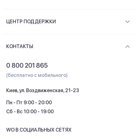
О компании
ЦЕНТР ПОДДЕРЖКИ
Новости и видеообзоры
Доставка и оплата
Контакты
КОНТАКТЫ
Обмен и возврат
Вопросы и ответы
0 800 201 865
Гарантия и сервис
(бесплатно с мобильного)
Кредит
Киев, ул. Воздвиженская, 21-23
Кэшбек
Пн - Пт 9:00 - 20:00
Сб - Вс 10:00 - 19:00
WO В СОЦИАЛЬНЫХ СЕТЯХ