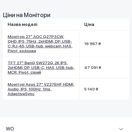
Ціни на Монітори
Назва моделі
Ціна
Монітор 27" AOC Q27P3CW,
QHD, IPS, 75Hz, 2xHDMI, DP, USB-
16 967 ₴
C, RJ-45, USB-hub, webcam, HAS,
Pivot, колонки
TFT 27" BenQ SW272Q, 2K IPS,
2хHDMI, DP, USB-C, HAS, USB-hub,
47 091 ₴
MCR, Pivot, сірий
Монітор Asus 27" VZ27EHF HDMI,
Audio, IPS, 100Hz, 1ms,
5 140 ₴
AdaptiveSync
WO