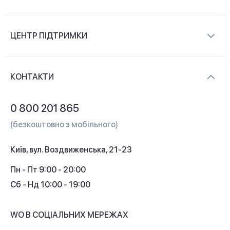
Про компанію
ЦЕНТР ПІДТРИМКИ
Новини та відеоогляди
Доставка і оплата
Контакти
КОНТАКТИ
Обмін і повернення
Питання та відповіді
0 800 201 865
Гарантія та сервіс
(безкоштовно з мобільного)
Кредит
Київ, вул. Воздвиженська, 21-23
Кешбек
Пн - Пт 9:00 - 20:00
Сб - Нд 10:00 - 19:00
WO В СОЦІАЛЬНИХ МЕРЕЖАХ