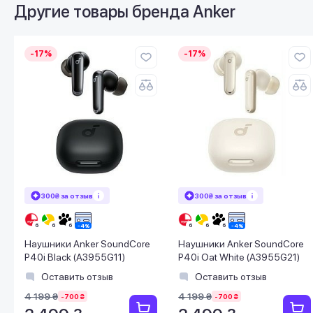
Другие товары бренда
Anker
-17%
-17%
300₴ за отзыв
300₴ за отзыв
Наушники Anker SoundCore
Наушники Anker SoundCore
P40i Black (A3955G11)
P40i Oat White (A3955G21)
Оставить отзыв
Оставить отзыв
4 199 ₴
4 199 ₴
-700 ₴
-700 ₴