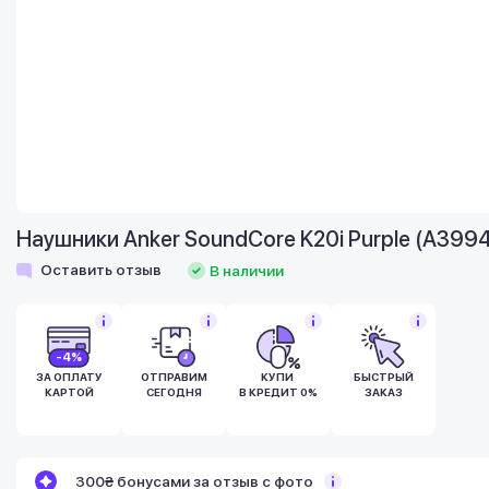
Наушники Anker SoundCore K20i Purple (A399
Оставить отзыв
В наличии
-4%
ЗА ОПЛАТУ
ОТПРАВИМ
КУПИ
БЫСТРЫЙ
КАРТОЙ
СЕГОДНЯ
В КРЕДИТ 0%
ЗАКАЗ
Бонусы становятся активными спустя 14
300₴ бонусами за отзыв с фото
дней после покупки.