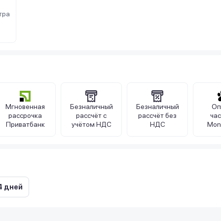
тра
Мгновенная
Безналичный
Безналичный
Оп
рассрочка
рассчёт с
рассчёт без
ча
Приватбанк
учётом НДС
НДС
Mon
4 дней