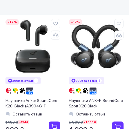
-17%
-17%
300₴ за отзыв
300₴ за отзыв
Наушники Anker SoundCore
Наушники ANKER SoundCore
K20i Black (A3994G11)
Sport X20 Black
Оставить отзыв
Оставить отзыв
1 163 ₴
5 999 ₴
-194 ₴
-1 000 ₴