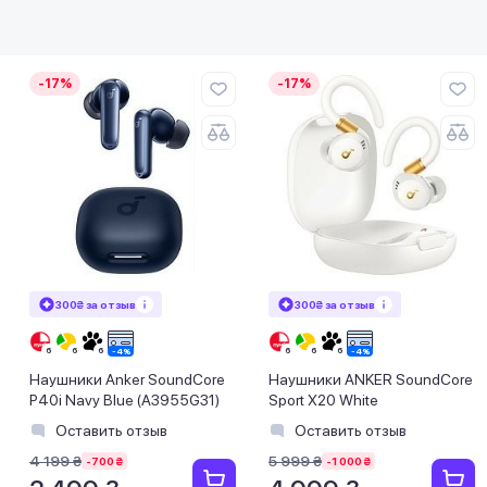
-17%
-17%
300₴ за отзыв
300₴ за отзыв
Наушники Anker SoundCore
Наушники ANKER SoundCore
P40i Navy Blue (A3955G31)
Sport X20 White
Оставить отзыв
Оставить отзыв
4 199 ₴
5 999 ₴
-700 ₴
-1 000 ₴