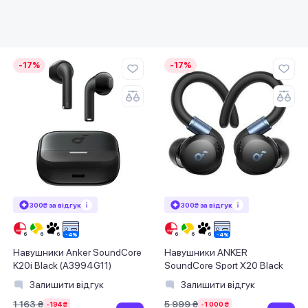
-17%
-17%
300₴ за відгук
300₴ за відгук
Навушники Anker SoundCore
Навушники ANKER
K20i Black (A3994G11)
SoundСore Sport X20 Black
Залишити відгук
Залишити відгук
1 163 ₴
5 999 ₴
-194 ₴
-1 000 ₴