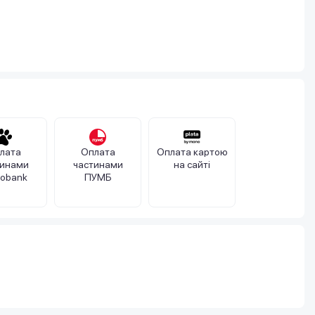
лата
Оплата
Оплата картою
тинами
частинами
на сайті
obank
ПУМБ