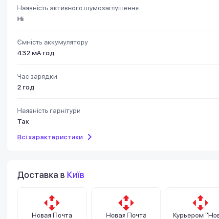
Наявність активного шумозаглушення
Ні
Ємність аккумулятору
432 мА·год
Час зарядки
2 год
Наявність гарнітури
Так
Всі характеристики
Доставка в
Київ
Новая Почта
Новая Почта
Курьером "Но