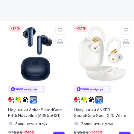
-17%
-17%
300₴ за відгук
300₴ за відгук
Наушники Anker SoundCore
Навушники ANKER
P40i Navy Blue (A3955G31)
SoundСore Sport X20 White
Залишити відгук
Залишити відгук
4 199 ₴
5 999 ₴
-700 ₴
-1 000 ₴