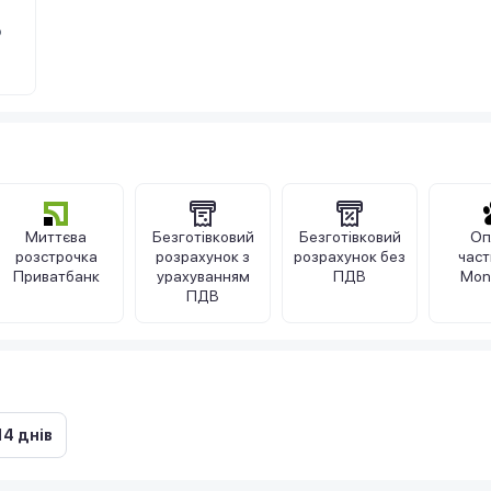
о
Миттєва
Безготівковий
Безготівковий
Оп
розстрочка
розрахунок з
розрахунок без
час
Приватбанк
урахуванням
ПДВ
Mon
ПДВ
14 днів