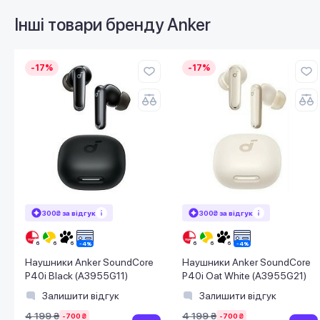
Інші товари бренду
Anker
-17%
-17%
300₴ за відгук
300₴ за відгук
Наушники Anker SoundCore
Наушники Anker SoundCore
P40i Black (A3955G11)
P40i Oat White (A3955G21)
Залишити відгук
Залишити відгук
4 199 ₴
4 199 ₴
-700 ₴
-700 ₴