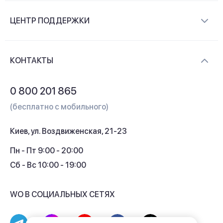
О компании
ЦЕНТР ПОДДЕРЖКИ
Новости и видеообзоры
Доставка и оплата
Контакты
КОНТАКТЫ
Обмен и возврат
Вопросы и ответы
0 800 201 865
Гарантия и сервис
(бесплатно с мобильного)
Кредит
Киев, ул. Воздвиженская, 21-23
Кэшбек
Пн - Пт 9:00 - 20:00
Сб - Вс 10:00 - 19:00
WO В СОЦИАЛЬНЫХ СЕТЯХ