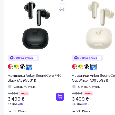
300₴ за отзыв
300₴ за отзыв
Наушники Anker SoundCore P40i
Наушники Anker SoundCo
Black (A3955G11)
Oat White (A3955G21)
Оставить отзыв
Оставить отзыв
4 199 ₴
4 199 ₴
-700 ₴
-700 ₴
3 499 ₴
3 499 ₴
Кешбек
35 ₴
Кешбек
35 ₴
от 583 ₴/мес
от 583 ₴/мес