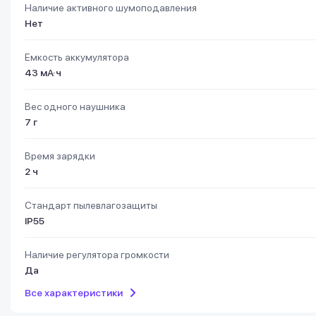
Наличие активного шумоподавления
Нет
Емкость аккумулятора
43 мА·ч
Вес одного наушника
7 г
Время зарядки
2 ч
Стандарт пылевлагозащиты
IP55
Наличие регулятора громкости
Да
Все характеристики