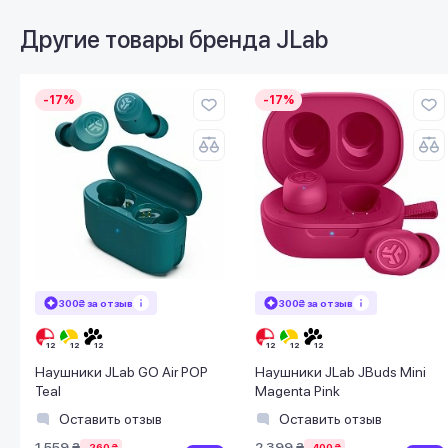
Другие товары бренда
JLab
-17%
-17%
300₴ за отзыв
300₴ за отзыв
Наушники JLab GO Air POP
Наушники JLab JBuds Mini
Teal
Magenta Pink
Оставить отзыв
Оставить отзыв
1 559 ₴
2 399 ₴
-260 ₴
-400 ₴