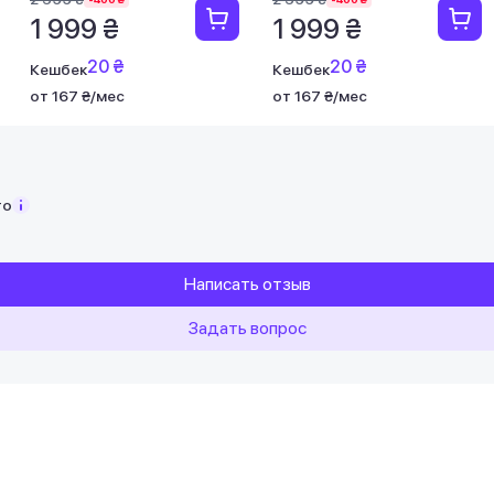
1 999 ₴
1 999 ₴
20 ₴
20 ₴
Кешбек
Кешбек
от 167 ₴/мес
от 167 ₴/мес
то
Написать отзыв
Задать вопрос