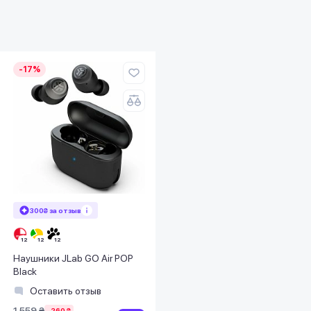
-17%
300₴ за отзыв
Наушники JLab GO Air POP
Black
Оставить отзыв
1 559 ₴
-260 ₴