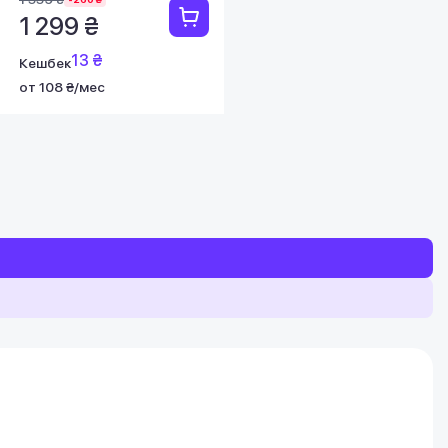
1 299 ₴
13 ₴
Кешбек
от 108 ₴/мес