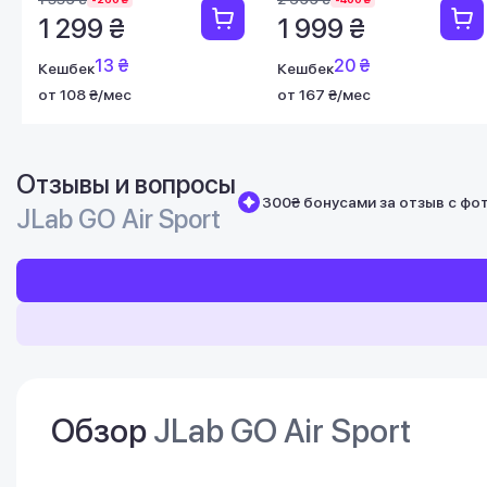
1 299 ₴
1 999 ₴
13 ₴
20 ₴
Кешбек
Кешбек
от 108 ₴/мес
от 167 ₴/мес
Отзывы и вопросы
300₴ бонусами за отзыв с фо
JLab GO Air Sport
Обзор
JLab GO Air Sport