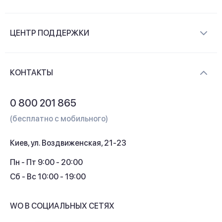
О компании
ЦЕНТР ПОДДЕРЖКИ
Новости и видеообзоры
Доставка и оплата
Контакты
КОНТАКТЫ
Обмен и возврат
Вопросы и ответы
0 800 201 865
Гарантия и сервис
(бесплатно с мобильного)
Кредит
Киев, ул. Воздвиженская, 21-23
Кэшбек
Пн - Пт 9:00 - 20:00
Сб - Вс 10:00 - 19:00
WO В СОЦИАЛЬНЫХ СЕТЯХ