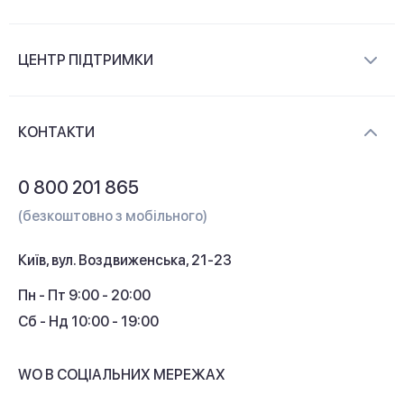
Про компанію
ЦЕНТР ПІДТРИМКИ
Новини та відеоогляди
Доставка і оплата
Контакти
КОНТАКТИ
Обмін і повернення
Питання та відповіді
0 800 201 865
Гарантія та сервіс
(безкоштовно з мобільного)
Кредит
Київ, вул. Воздвиженська, 21-23
Кешбек
Пн - Пт 9:00 - 20:00
Сб - Нд 10:00 - 19:00
WO В СОЦІАЛЬНИХ МЕРЕЖАХ