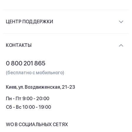
О компании
ЦЕНТР ПОДДЕРЖКИ
Новости и видеообзоры
Доставка и оплата
Контакты
КОНТАКТЫ
Обмен и возврат
Вопросы и ответы
0 800 201 865
Гарантия и сервис
(бесплатно с мобильного)
Кредит
Киев, ул. Воздвиженская, 21-23
Кэшбек
Пн - Пт 9:00 - 20:00
Сб - Вс 10:00 - 19:00
WO В СОЦИАЛЬНЫХ СЕТЯХ