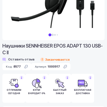
Наушники SENNHEISER EPOS ADAPT 130 USB-
C II
Оставить отзыв
Заканчивается
Код:
8577
Артикул:
1000917
ОТПРАВИМ
КУПИ
БЫСТРЫЙ
БЕСПЛАТНАЯ
СЕГОДНЯ
В КРЕДИТ 0%
ЗАКАЗ
ДОСТАВКА