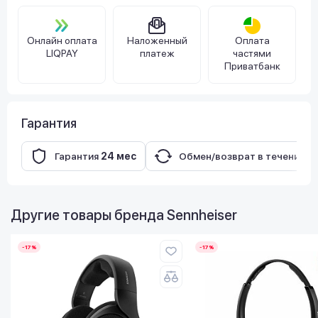
Онлайн оплата
Наложенный
Оплата
LIQPAY
платеж
частями
Приватбанк
Гарантия
Гарантия
24 мес
Обмен/возврат в течение
1
Другие товары бренда
Sennheiser
-17%
-17%