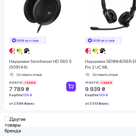
300₴ за отзыв
300₴ за отзыв
Наушники Sennheiser HD 560 S
Наушники SENNHEISER 
(509144)
Pro 2 UC ML
Оставить отзыв
Оставить отзыв
9 347 ₴
11 927 ₴
-1 558 ₴
-1 988 ₴
7 789 ₴
9 939 ₴
Кешбек
156 ₴
Кешбек
199 ₴
от 2 596 ₴/мес
от 3 313 ₴/мес