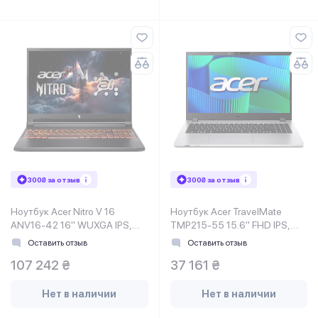
300₴ за отзыв
300₴ за отзыв
Ноутбук Acer Nitro V 16
Ноутбук Acer TravelMate
ANV16-42 16" WUXGA IPS,
TMP215-55 15.6" FHD IPS,
AMD R7-260, 32GB, F1TB,
Intel U5-115U, 16GB, F1TB,
Оставить отзыв
Оставить отзыв
NVD5060-8, Lin, черный
UMA, Lin, серебристый
107 242 ₴
37 161 ₴
Нет в наличии
Нет в наличии