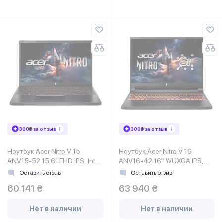
300₴ за отзыв
300₴ за отзыв
Ноутбук Acer Nitro V 15
Ноутбук Acer Nitro V 16
ANV15-52 15.6" FHD IPS, Intel
ANV16-42 16" WUXGA IPS,
i7-13620H, 16GB, F1TB,
AMD R5-240, 16GB, F1TB,
Оставить отзыв
Оставить отзыв
NVD5050-8, Lin, черный
NVD5060-8, Lin, черный
60 141 ₴
63 940 ₴
Нет в наличии
Нет в наличии