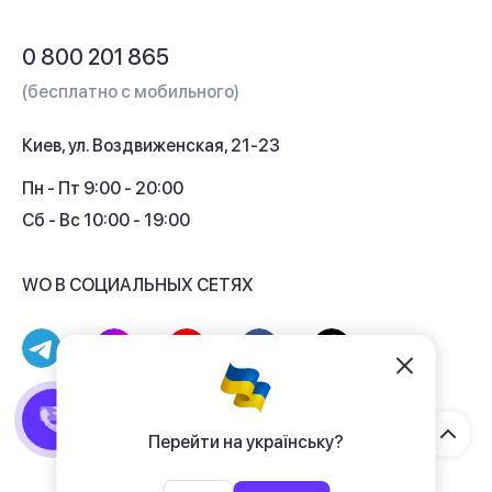
Обмен и возврат
Вопросы и ответы
0 800 201 865
Гарантия и сервис
(бесплатно с мобильного)
Кредит
Киев, ул. Воздвиженская, 21-23
Кэшбек
Пн - Пт 9:00 - 20:00
Сб - Вс 10:00 - 19:00
WO В СОЦИАЛЬНЫХ СЕТЯХ
© 2017 - 2026 Магазин гаджетов «WO»
Договор публичной оферты
Перейти на українську?
Политика конфиденциальности