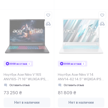
300₴ за отзыв
300₴ за отзыв
Ноутбук Acer Nitro V 16S
Ноутбук Acer Nitro V 14
ANV16S-71 16" WUXGA IPS,
ANV14-62 14.5" WQXGA IPS,
Intel 5-210H, 32GB, F1TB,
AMD R7-350, 32GB, F1TB,
Оставить отзыв
Оставить отзыв
NVD5060-8, Lin, черный
NVD5060-8, Lin, белый
73 250 ₴
81 809 ₴
Нет в наличии
Нет в наличии