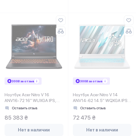
300₴ за отзыв
300₴ за отзыв
Ноутбук Acer Nitro V 16
Ноутбук Acer Nitro V 14
ANV16-72 16" WUXGA IPS,
ANV14-62 14.5" WQXGA IPS,
Intel 7-240H, 32GB, F1TB,
AMD R5-340, 16GB, F1TB,
Оставить отзыв
Оставить отзыв
NVD5070-8, Lin, черный
NVD5060-8, Lin, белый
85 383 ₴
72 475 ₴
Нет в наличии
Нет в наличии