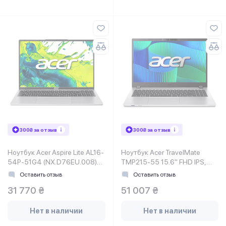
300₴ за отзыв
300₴ за отзыв
Ноутбук Acer Aspire Lite AL16-
Ноутбук Acer TravelMate
54P-51G4 (NX.D76EU.008)
TMP215-55 15.6" FHD IPS,
Silver
Intel 7-150U, 64GB, F1TB,
Оставить отзыв
Оставить отзыв
UMA, Lin, серебристый
31 770 ₴
51 007 ₴
Нет в наличии
Нет в наличии