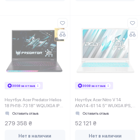
300₴ за отзыв
300₴ за отзыв
Ноутбук Acer Predator Helios
Ноутбук Acer Nitro V 14
18 PH18-73 18" WQUXGA IPS,
ANV14-61 14.5" WUXGA IPS,
Intel U9-275HX, 64GB, F2TB,
AMD R5-8645HS, 16GB,
Оставить отзыв
Оставить отзыв
NVD5090-24, Lin,
F512GB, NVD2050-4, Lin,
279 358 ₴
52 121 ₴
белый
Нет в наличии
Нет в наличии