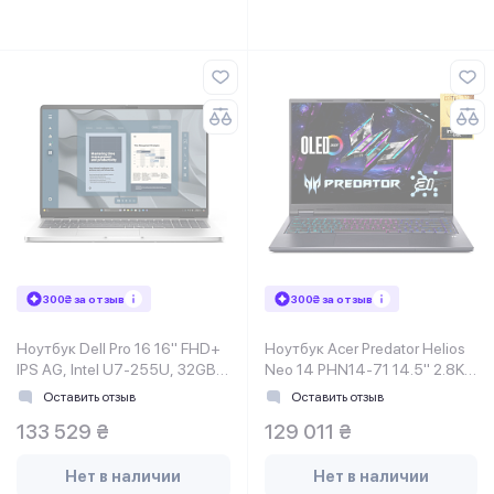
300₴ за отзыв
300₴ за отзыв
Ноутбук Dell Pro 16 16" FHD+
Ноутбук Acer Predator Helios
IPS AG, Intel U7-255U, 32GB,
Neo 14 PHN14-71 14.5" 2.8K
F1TB, UMA, Lin, серебристый
OLED, Intel U9-285H, 32GB,
Оставить отзыв
Оставить отзыв
F2TB, NVD5070-8,
133 529 ₴
129 011 ₴
Нет в наличии
Нет в наличии