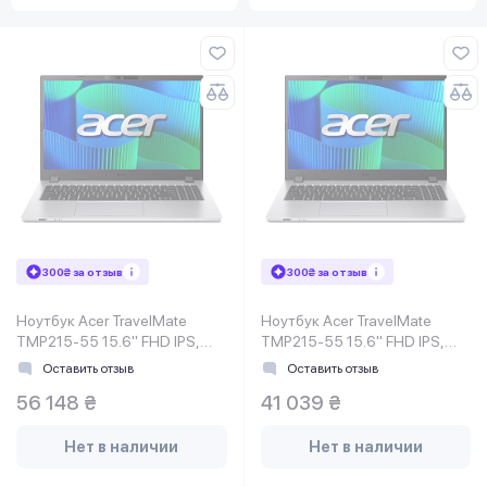
300₴ за отзыв
300₴ за отзыв
Ноутбук Acer TravelMate
Ноутбук Acer TravelMate
TMP215-55 15.6" FHD IPS,
TMP215-55 15.6" FHD IPS,
Intel U7-255U, 64GB, F1TB,
Intel U5-115U, 32GB, F1TB,
Оставить отзыв
Оставить отзыв
UMA, Lin, серебристый
UMA, Lin, серебристый
56 148 ₴
41 039 ₴
Нет в наличии
Нет в наличии