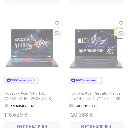
300₴ за отзыв
300₴ за отзыв
Ноутбук Acer Nitro 16S
Ноутбук Acer Predator Helios
AN16S-61 16" WQXGA IPS,
Neo 14 PHN14-71 14.5" 2.8K
AMD R9-365, 32GB, F2TB,
OLED, Intel U9-285H, 32GB,
Оставить отзыв
Оставить отзыв
NVD5070-8, Lin, черный
F1TB, NVD5070-8,
115 529 ₴
120 383 ₴
Нет в наличии
Нет в наличии