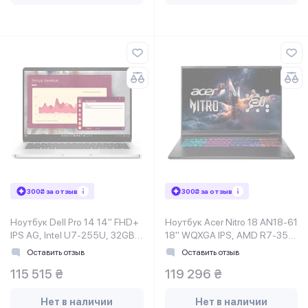
300₴ за отзыв
300₴ за отзыв
Ноутбук Dell Pro 14 14" FHD+
Ноутбук Acer Nitro 18 AN18-61
IPS AG, Intel U7-255U, 32GB,
18" WQXGA IPS, AMD R7-350,
F512GB, UMA, Lin,
32GB, F2TB, NVD5070-8, Lin,
Оставить отзыв
Оставить отзыв
серебристый
черный
115 515 ₴
119 296 ₴
Нет в наличии
Нет в наличии