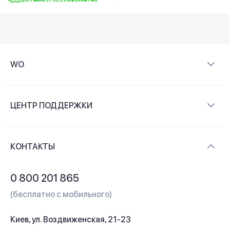
WO
О компании
ЦЕНТР ПОДДЕРЖКИ
Новости и видеообзоры
Доставка и оплата
Контакты
КОНТАКТЫ
Обмен и возврат
Вопросы и ответы
0 800 201 865
Гарантия и сервис
(бесплатно с мобильного)
Кредит
Киев, ул. Воздвиженская, 21-23