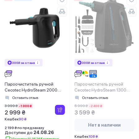
300₴ за отзыв
300₴ за отзыв
Пароочиститель ручной
Пароочиститель ручной
Cecotec HydroSteam 2000
Cecotec HydroSteam 1300
Blaze
Rapid Max
Оставить отзыв
Оставить отзыв
3 999 ₴
5 999 ₴
-1 000 ₴
-2 400 ₴
2 999 ₴
3 599 ₴
Кешбек
90 ₴
Нет в наличии
2 199 ₴ по предзаказу
Доступен до
24.08.26
Кешбек
108 ₴
Доставим 31.08.26
Бесплатно