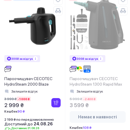
300₴ за відгук
300₴ за відгук
Пароочищувач CECOTEC
Пароочищувач CECOTEC
HydroSteam 2000 Blaze
HydroSteam 1300 Rapid Max
Залишити відгук
Залишити відгук
3 999 ₴
5 999 ₴
-1 000 ₴
-2 400 ₴
2 999 ₴
3 599 ₴
Кешбек
90 ₴
Немає в наявності
2 199 ₴ по передзамовленню
Доступний до
24.08.26
Кешбек
108 ₴
Доставимо 31.08.26