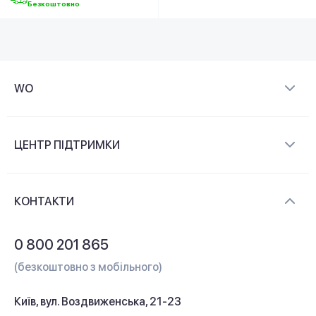
Безкоштовно
WO
Про компанію
ЦЕНТР ПІДТРИМКИ
Новини та відеоогляди
Доставка і оплата
Контакти
КОНТАКТИ
Обмін і повернення
Питання та відповіді
0 800 201 865
Гарантія та сервіс
(безкоштовно з мобільного)
Кредит
Київ, вул. Воздвиженська, 21-23