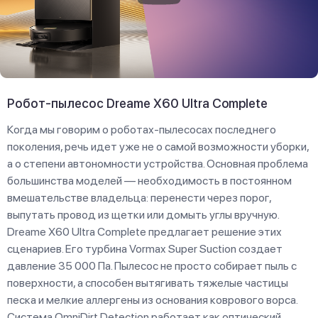
Робот-пылесос Dreame X60 Ultra Complete
Когда мы говорим о роботах-пылесосах последнего
поколения, речь идет уже не о самой возможности уборки,
а о степени автономности устройства. Основная проблема
большинства моделей — необходимость в постоянном
вмешательстве владельца: перенести через порог,
выпутать провод из щетки или домыть углы вручную.
Dreame X60 Ultra Complete предлагает решение этих
сценариев. Его турбина Vormax Super Suction создает
давление 35 000 Па. Пылесос не просто собирает пыль с
поверхности, а способен вытягивать тяжелые частицы
песка и мелкие аллергены из основания коврового ворса.
Система OmniDirt Detection работает как оптический