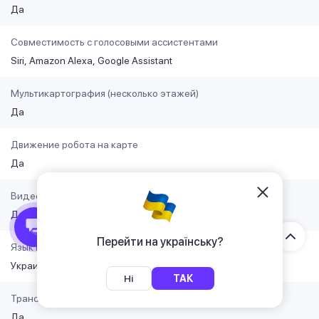
Да
Совместимость с голосовыми ассистентами
Siri
Amazon Alexa
Google Assistant
Мультикартография (несколько этажей)
Да
Движение робота на карте
Да
Видеомониторинг помещения
Да
Перейти на українську?
Язык приложения
Украинский
Английский
Русский
Ні
ТАК
Трансляция видео с камеры робота
Да