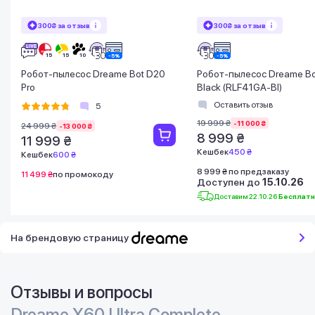
300₴ за отзыв
300₴ за отзыв
Робот-пылесос Dreame Bot D20
Робот-пылесос Dreame Bo
Pro
Black (RLF41GA-Bl)
Оставить отзыв
5
19 999 ₴
-11 000 ₴
24 999 ₴
-13 000 ₴
8 999 ₴
11 999 ₴
Кешбек
450 ₴
Кешбек
600 ₴
8 999 ₴ по предзаказу
11 499 ₴
по промокоду
Доступен до
15.10.26
Доставим 22.10.26
Бесплат
На брендовую страницу
Отзывы и вопросы
Dreame X60 Ultra Complete