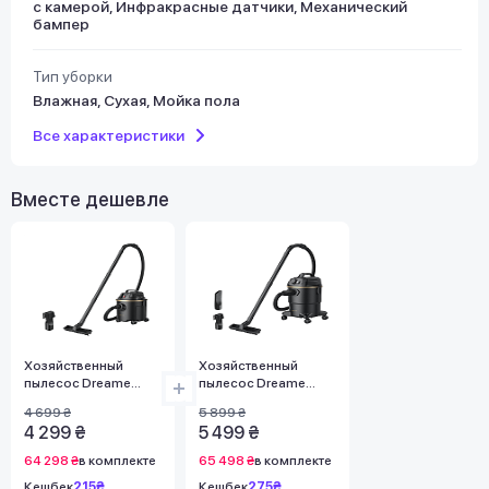
с камерой, Инфракрасные датчики, Механический
бампер
Тип уборки
Влажная, Сухая, Мойка пола
Все характеристики
Вместе дешевле
Хозяйственный
Хозяйственный
пылесос Dreame
пылесос Dreame
DF10
DF10 Pro
4 699 ₴
5 899 ₴
4 299 ₴
5 499 ₴
64 298 ₴
в комплекте
65 498 ₴
в комплекте
Кешбек
215₴
Кешбек
275₴