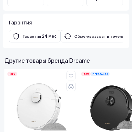
Гарантия
Гарантия
24 мес
Обмен/возврат в течение
3
Другие товары бренда
Dreame
-52%
-55%
ПРЕДЗАКАЗ