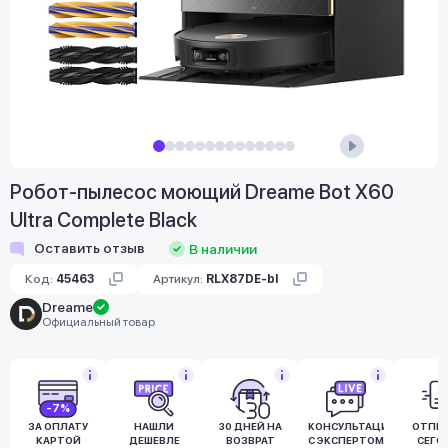
Робот-пылесос моющий Dreame Bot X60
Ultra Complete Black
Оставить отзыв
В наличии
Код:
45463
Артикул:
RLX87DE-bl
Dreame
Официальный товар
-7%
ЗА ОПЛАТУ
НАШЛИ
30 ДНЕЙ НА
КОНСУЛЬТАЦИЯ
ОТПР
КАРТОЙ
ДЕШЕВЛЕ
ВОЗВРАТ
С ЭКСПЕРТОМ
СЕГО