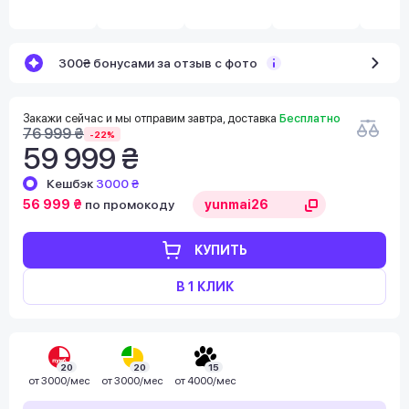
300₴ бонусами за отзыв с фото
Закажи сейчас и мы отправим завтра, доставка
Бесплатно
76 999 ₴
-22%
59 999 ₴
Кешбэк
3000 ₴
56 999 ₴
по промокоду
КУПИТЬ
В 1 КЛИК
20
20
15
от
3000/мес
от
3000/мес
от
4000/мес