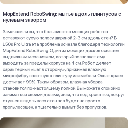
MopExtend RoboSwing: мытье вдоль плинтусов с
нулевым зазором
Замечали ли вы, что большинство моющих роботов
оставляют сухую полосу шириной 2-3 см вдоль стен? В
L50s Pro Ultra эта проблема исчезла благодаря технологии
MopExtend RoboSwing. Один из моющих дисков оснащен
выдвижным механизмом, который позволяет ему
выходить за пределы корпуса на 4 см. Робот делает
характерный «шаг в сторону», прижимая влажную
микрофибру вплотную к плинтусу или мебели. Охват краев
достигает 99%. Таким образом, влажная уборка
становится по-настоящему полной. Вы можете спокойно
заниматься своими делами, зная, что под кроватью, вокруг
стульев и вдоль всех стен пол будет не просто
пропылесошен, а тщательно вымыт без пропусков.