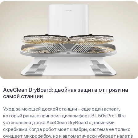
AceClean DryBoard: двойная защита от грязи на
самой станции
Уход за моющей доской станции – еще один аспект,
который раньше приносил дискомфорт. В L50s Pro Ultra
установлена доска AceClean DryBoard с двойными
скребками. Когда робот моет швабры, система не только
очищает микрофибру, но и автоматически убирает налет и