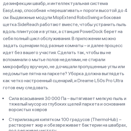
дезинфекции швабр, и интеллектуальная система
EasyLeap, способная «перешагивать» пороги высотой до 4
см. Выдвижные модули MopExtend RoboSwing и боковая
щетка SideReach работают вместе, чтобы устранить пыль
вдоль плинтусов и в углах, а станция PowerDock берет на
себя полный цикл обслуживания. В приложении можно
задать сценарии под разные комнаты – и далее процесс
идет без вашего участия. Сделать так, чтобы вы не
вспоминали о мытье полов неделями, не стирали
микрофибру вручную, не дочищали пропущенные углы или
недомытые пятна на паркете? Уборка должна выглядеть
как четко настроенный сценарий, и Dreame L50s Pro Ultra
готов ему следовать.
Сила всасывания 30 000 Па – вытягивает мелкую пыль и
тяжелый мусор из глубоких щелей паркета и основания
ворсистых ковров
Стерилизация кипятком 100 градусов (ThermoHub) –
растворяет жир и обезвреживает бактерии на швабрах,
поддерживая чистоту