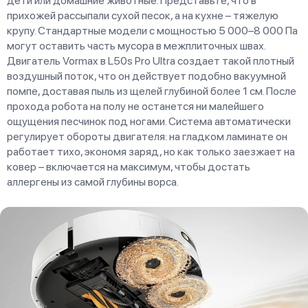
дети или домашние животные. Представьте, что в
прихожей рассыпали сухой песок, а на кухне – тяжелую
крупу. Стандартные модели с мощностью 5 000–8 000 Па
могут оставить часть мусора в межплиточных швах.
Двигатель Vormax в L50s Pro Ultra создает такой плотный
воздушный поток, что он действует подобно вакуумной
помпе, доставая пыль из щелей глубиной более 1 см. После
прохода робота на полу не останется ни малейшего
ощущения песчинок под ногами. Система автоматически
регулирует обороты двигателя: на гладком ламинате он
работает тихо, экономя заряд, но как только заезжает на
ковер – включается на максимум, чтобы достать
аллергены из самой глубины ворса.