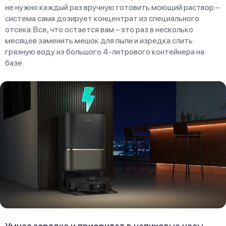
не нужно каждый раз вручную готовить моющий раствор –
система сама дозирует концентрат из специального
отсека. Все, что остается вам – это раз в несколько
месяцев заменить мешок для пыли и изредка слить
грязную воду из большого 4-литрового контейнера на
базе.