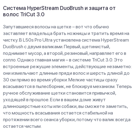
Система HyperStream DuoBrush и защита от
волос TriCut 3.0
Запутавшиеся волосы на щетке – вот что обычно
заставляет владельца брать ножницы и тратить время на
чистку. В L50s Pro Ultra установлена система HyperStream
DuoBrush с двумя валиками. Первый, щетинистый,
поднимает мусор, а второй, резиновый, направляет его в
сопло. Однако главная магия – в системе TriCut 3.0. Это
встроенные режущие элементы, действующие незаметно:
они измельчают длинные пряди волос и шерсть длиной до
30 см прямо во время уборки. Мелкие частицы сразу
всасываются в пылесборник, не блокируя механизм. Теперь
ручное обслуживание щетки становится привычкой,
уходящей в прошлое. Если в вашем доме живут
длинношерстные коты или собаки, вы сможете заметить,
что мощность всасывания остается стабильной на
протяжении всего сеанса уборки, потому что валик всегда
остается чистым.