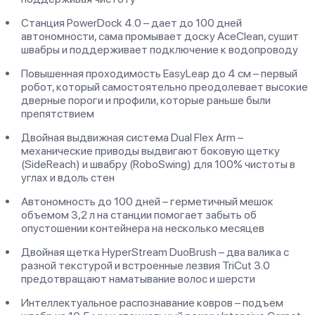
Станция PowerDock 4.0 – дает до 100 дней
автономности, сама промывает доску AceClean, сушит
швабры и поддерживает подключение к водопроводу
Повышенная проходимость EasyLeap до 4 см – первый
робот, который самостоятельно преодолевает высокие
дверные пороги и профили, которые раньше были
препятствием
Двойная выдвижная система Dual Flex Arm –
механические приводы выдвигают боковую щетку
(SideReach) и швабру (RoboSwing) для 100% чистоты в
углах и вдоль стен
Автономность до 100 дней – герметичный мешок
объемом 3,2 л на станции помогает забыть об
опустошении контейнера на несколько месяцев
Двойная щетка HyperStream DuoBrush – два валика с
разной текстурой и встроенные лезвия TriCut 3.0
предотвращают наматывание волос и шерсти
Интеллектуальное распознавание ковров – подъем