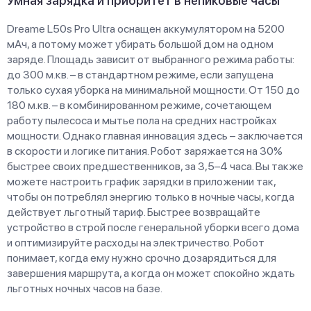
Умная зарядка и приоритет в непиковые часы
Dreame L50s Pro Ultra оснащен аккумулятором на 5200
мАч, а потому может убирать большой дом на одном
заряде. Площадь зависит от выбранного режима работы:
до 300 м.кв. – в стандартном режиме, если запущена
только сухая уборка на минимальной мощности. От 150 до
180 м.кв. – в комбинированном режиме, сочетающем
работу пылесоса и мытье пола на средних настройках
мощности. Однако главная инновация здесь – заключается
в скорости и логике питания. Робот заряжается на 30%
быстрее своих предшественников, за 3,5–4 часа. Вы также
можете настроить график зарядки в приложении так,
чтобы он потреблял энергию только в ночные часы, когда
действует льготный тариф. Быстрее возвращайте
устройство в строй после генеральной уборки всего дома
и оптимизируйте расходы на электричество. Робот
понимает, когда ему нужно срочно дозарядиться для
завершения маршрута, а когда он может спокойно ждать
льготных ночных часов на базе.