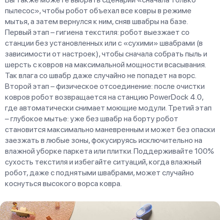
пылесос», чтобы робот объехал все ковры в режиме
мытья, а затем вернулся к ним, сняв швабры на базе.
Первый этап – гигиена текстиля: робот выезжает со
станции без установленных или с «сухими» швабрами (в
зависимости от настроек), чтобы сначала собрать пыль и
шерсть с ковров на максимальной мощности всасывания.
Так влага со швабр даже случайно не попадет на ворс.
Второй этап – физическое отсоединение: после очистки
ковров робот возвращается на станцию PowerDock 4.0,
где автоматически снимает моющие модули. Третий этап
– глубокое мытье: уже без швабр на борту робот
становится максимально маневренным и может без опаски
заезжать в любые зоны, фокусируясь исключительно на
влажной уборке паркета или плитки. Поддерживайте 100%
сухость текстиля и избегайте ситуаций, когда влажный
робот, даже с поднятыми швабрами, может случайно
коснуться высокого ворса ковра.