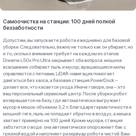
Самоочистка на станции: 100 дней полной
беззаботности
Допустим, вы запускаете робота ежедневно для базовой
уборки. Следовательно, важно не только как он убирает, но
и то, сколько внимания требует на каждом из этапов.
Dreame L50s Pro Ultra закрывает оба вопроса: мощное
всасывание собирает пыль и мусор, вращающиеся мопы
справляются с пятнами, LiDAR-навигация помогает
двигаться без хаоса, а базовая станция PowerDock –
делает все, что касается ухода. Иначе говоря, она – это
ваш персональный сервисный центр. После уборки робот
возвращается на базу, где автоматически выгружает
мусор в мешок объемом 3,2 л. Благодаря герметичности и
мощной тяге, пыль не попадает обратно в воздух, а мешка
хватает примерно на 100 дней. Кроме мусора, станция
заботится о воде: она автоматически опорожняет бак с
грязной водой и наполняет резервуар робота чистой. Вам