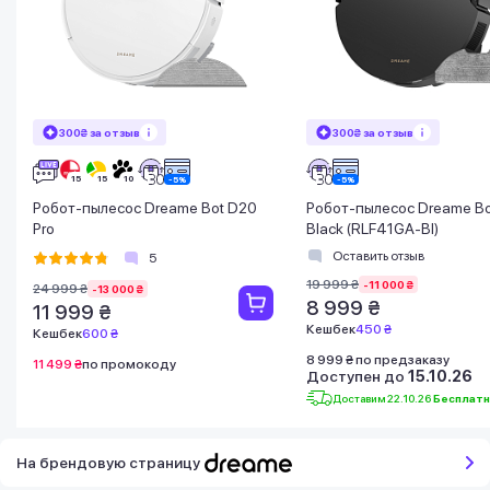
300₴ за отзыв
300₴ за отзыв
Робот-пылесос Dreame Bot D20
Робот-пылесос Dreame Bo
Pro
Black (RLF41GA-Bl)
Оставить отзыв
5
19 999 ₴
-11 000 ₴
24 999 ₴
-13 000 ₴
8 999 ₴
11 999 ₴
Кешбек
450 ₴
Кешбек
600 ₴
8 999 ₴ по предзаказу
11 499 ₴
по промокоду
Доступен до
15.10.26
Доставим 22.10.26
Бесплат
На брендовую страницу