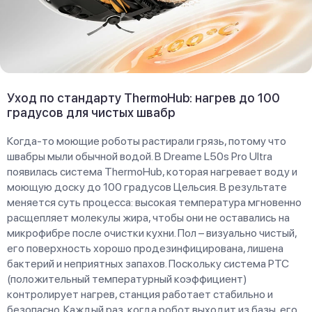
Уход по стандарту ThermoHub: нагрев до 100
градусов для чистых швабр
Когда-то моющие роботы растирали грязь, потому что
швабры мыли обычной водой. В Dreame L50s Pro Ultra
появилась система ThermoHub, которая нагревает воду и
моющую доску до 100 градусов Цельсия. В результате
меняется суть процесса: высокая температура мгновенно
расщепляет молекулы жира, чтобы они не оставались на
микрофибре после очистки кухни. Пол – визуально чистый,
его поверхность хорошо продезинфицирована, лишена
бактерий и неприятных запахов. Поскольку система PTC
(положительный температурный коэффициент)
контролирует нагрев, станция работает стабильно и
безопасно. Каждый раз, когда робот выходит из базы, его