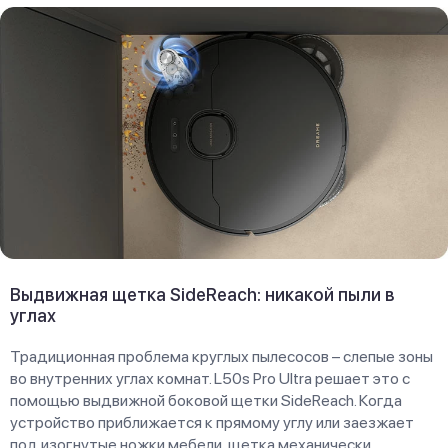
Выдвижная щетка SideReach: никакой пыли в
углах
Традиционная проблема круглых пылесосов – слепые зоны
во внутренних углах комнат. L50s Pro Ultra решает это с
помощью выдвижной боковой щетки SideReach. Когда
устройство приближается к прямому углу или заезжает
под изогнутые ножки мебели, щетка механически