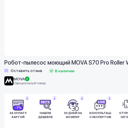
Робот-пылесос моющий MOVA S70 Pro Roller 
Оставить отзыв
В наличии
MOVA
Официальный товар
-7%
ЗА ОПЛАТУ
НАШЛИ
30 ДНЕЙ НА
КОНСУЛЬТАЦИЯ
ОТПР
КАРТОЙ
ДЕШЕВЛЕ
ВОЗВРАТ
С ЭКСПЕРТОМ
СЕГ