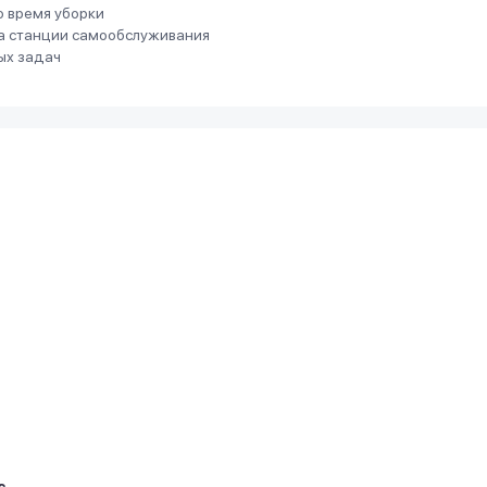
о время уборки
на станции самообслуживания
ых задач
с