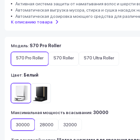
Активная система защиты от наматывания волос и шерсти в
Автоматическая выгрузка мусора, стирка и сушка насадок 
Автоматическая дозировка моющего средства для различн
К описанию товара
Модель
:
S70 Pro Roller
S70 Pro Roller
S70 Roller
S70 Ultra Roller
Цвет:
Белый
Максимальная мощность всасывания
:
30000
30000
28000
32000
Тип основной щетки
:
Щетка с ножами для срезания воло