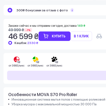
Бонусы становятся активными спустя 14
300₴ бонусами за отзыв с фото
дней после покупки.
Баланс можно проверить в личном
кабинете в разделе «Мои бонусы».
Накопленными бонусами можно оплатить
Закажи сейчас и мы отправим сегодня, доставка
149 ₴
до 99% стоимости следующей покупки:
49 999 ₴
-7%
детальнее
46 599 ₴
КУПИТЬ
В 1 КЛИК
Кешбэк
2330 ₴
12
12
12
от
3883/мес
от
3883/мес
от
3883/мес
Особенности MOVA S70 Pro Roller
Инновационная система мытья полов с помощью роликовой
Уборка мусора с максимальной мощностью 30 000 Па