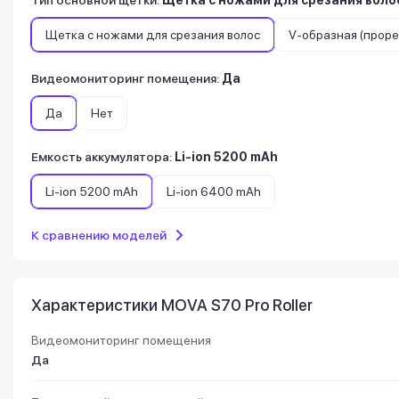
Щетка с ножами для срезания волос
V-образная (прор
Видеомониторинг помещения
:
Да
Да
Нет
Емкость аккумулятора
:
Li-ion 5200 mAh
Li-ion 5200 mAh
Li-ion 6400 mAh
К сравнению моделей
Характеристики MOVA S70 Pro Roller
Видеомониторинг помещения
Да