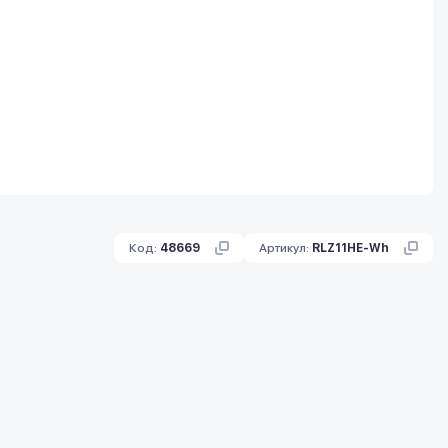
Код:
48669
Артикул:
RLZ11HE-Wh