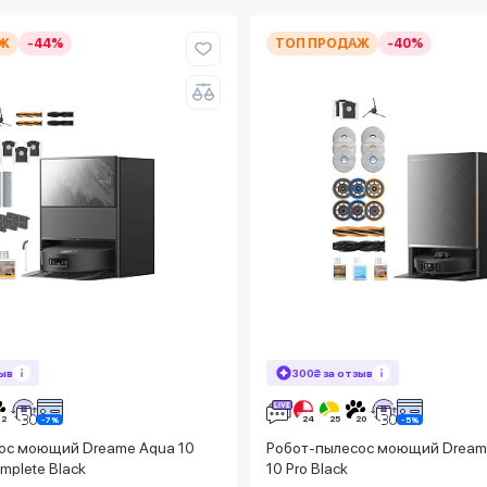
Ж
-44%
ТОП ПРОДАЖ
-40%
зыв
300₴ за отзыв
ос моющий Dreame Aqua 10
Робот-пылесос моющий Dreame
omplete Black
10 Pro Black