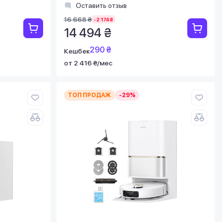
Оставить отзыв
16 668 ₴
-2 174 ₴
14 494 ₴
290 ₴
Кешбек
от 2 416 ₴/мес
ТОП ПРОДАЖ
-29%