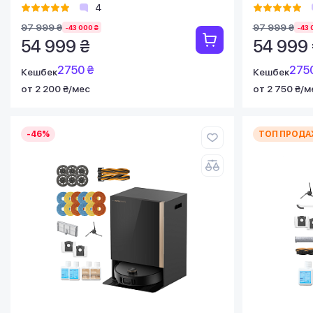
4
97 999 ₴
97 999 ₴
-43 000 ₴
-43 
54 999 ₴
54 999
2750 ₴
275
Кешбек
Кешбек
от 2 200 ₴/мес
от 2 750 ₴/м
-46%
ТОП ПРОДА