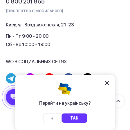
0 800 201 865
Гарантия и сервис
(бесплатно с мобильного)
Кредит
Киев, ул. Воздвиженская, 21-23
Кэшбек
Пн - Пт 9:00 - 20:00
Сб - Вс 10:00 - 19:00
WO В СОЦИАЛЬНЫХ СЕТЯХ
© 2017 - 2026 Магазин гаджетов «WO»
Договор публичной оферты
Перейти на українську?
Политика конфиденциальности
Ні
ТАК