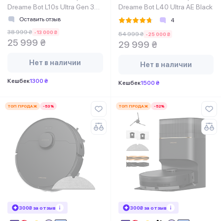
Dreame Bot L10s Ultra Gen 3
Dreame Bot L40 Ultra AE Black
White
Оставить отзыв
4
38 999 ₴
-13 000 ₴
54 999 ₴
-25 000 ₴
25 999 ₴
29 999 ₴
Нет в наличии
Нет в наличии
Кешбек
1300 ₴
Кешбек
1500 ₴
ТОП ПРОДАЖ
-53%
ТОП ПРОДАЖ
-52%
300₴ за отзыв
300₴ за отзыв