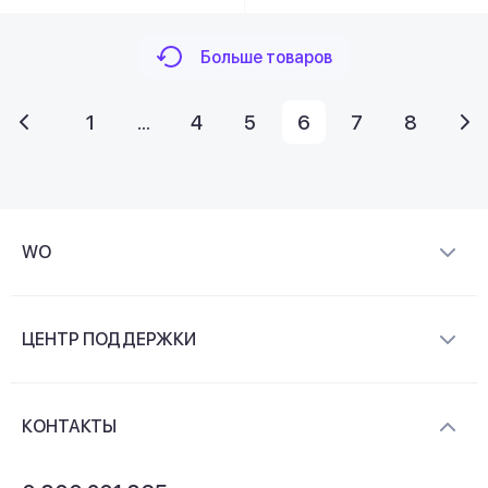
Больше товаров
1
...
4
5
6
7
8
WO
О компании
ЦЕНТР ПОДДЕРЖКИ
Новости и видеообзоры
Доставка и оплата
Контакты
КОНТАКТЫ
Обмен и возврат
Вопросы и ответы