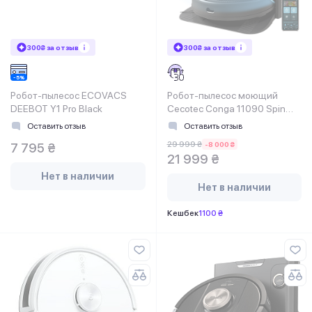
300₴ за отзыв
300₴ за отзыв
Робот-пылесос ECOVACS
Робот-пылесос моющий
DEEBOT Y1 Pro Black
Cecotec Conga 11090 Spin
Revolution Home&Wash
Оставить отзыв
Оставить отзыв
29 999 ₴
-8 000 ₴
7 795 ₴
21 999 ₴
Нет в наличии
Нет в наличии
Кешбек
1100 ₴