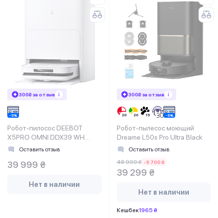
300₴ за отзыв
300₴ за отзыв
Робот-пилосос DEEBOT
Робот-пылесос моющий
X5PRO OMNI DDX39 WH
Dreame L50s Pro Ultra Black
ECOVACS
Оставить отзыв
Оставить отзыв
48 999 ₴
-9 700 ₴
39 999 ₴
39 299 ₴
Нет в наличии
Нет в наличии
Кешбек
1965 ₴