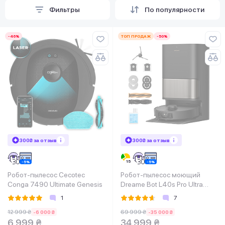
Фильтры
По популярности
-46%
ТОП ПРОДАЖ
-50%
300₴ за отзыв
300₴ за отзыв
Робот-пылесос Cecotec
Робот-пылесос моющий
Conga 7490 Ultimate Genesis
Dreame Bot L40s Pro Ultra
Black
1
7
12 999 ₴
69 999 ₴
-6 000 ₴
-35 000 ₴
6 999 ₴
34 999 ₴