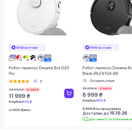
300₴ за отзыв
300₴ за отзыв
Робот-пылесос Dreame Bot D20
Робот-пылесос Dreame Bo
Pro
Black (RLF41GA-Bl)
Оставить отзыв
5
19 999 ₴
-11 000 ₴
24 999 ₴
-13 000 ₴
8 999 ₴
11 999 ₴
Кешбек
450 ₴
Кешбек
600 ₴
8 999 ₴ по предзаказу
от 800 ₴/мес
Доступен до
15.10.26
Доставим 22.10.26
Бесплат