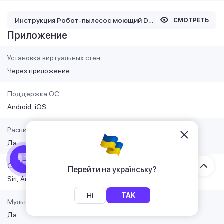
Инструкция Робот-пылесос моющий Dreame Bot L40 Ultra AE Black
СМОТРЕТЬ
Приложение
Установка виртуальных стен
Через приложение
Поддержка ОС
Android
iOS
Расписание уборки на каждый день недели
Да
Совместимость с голосовыми ассистентами
Перейти на українську?
Siri
Amazon Alexa
Google Assistant
Ні
ТАК
Мультикартография (несколько этажей)
Да