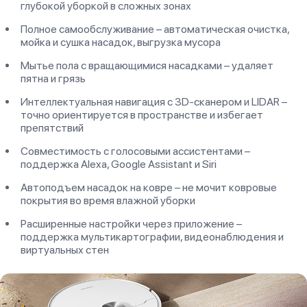
глубокой уборкой в сложных зонах
Полное самообслуживание – автоматическая очистка,
мойка и сушка насадок, выгрузка мусора
Мытье пола с вращающимися насадками – удаляет
пятна и грязь
Интеллектуальная навигация с 3D-сканером и LIDAR –
точно ориентируется в пространстве и избегает
препятствий
Совместимость с голосовыми ассистентами –
поддержка Alexa, Google Assistant и Siri
Автоподъем насадок на ковре – не мочит ковровые
покрытия во время влажной уборки
Расширенные настройки через приложение –
поддержка мультикартографии, видеонаблюдения и
виртуальных стен