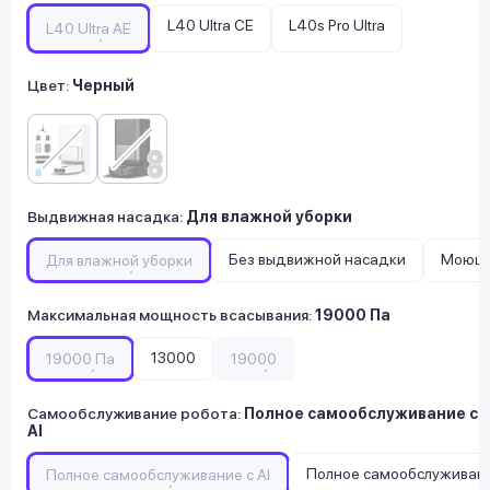
L40 Ultra CE
L40s Pro Ultra
L40 Ultra AE
Цвет:
Черный
Выдвижная насадка
:
Для влажной уборки
Без выдвижной насадки
Моющая
Для влажной уборки
Максимальная мощность всасывания
:
19000 Па
13000
19000 Па
19000
Самообслуживание робота
:
Полное самообслуживание с
AI
Полное самообслуживан
Полное самообслуживание с AI