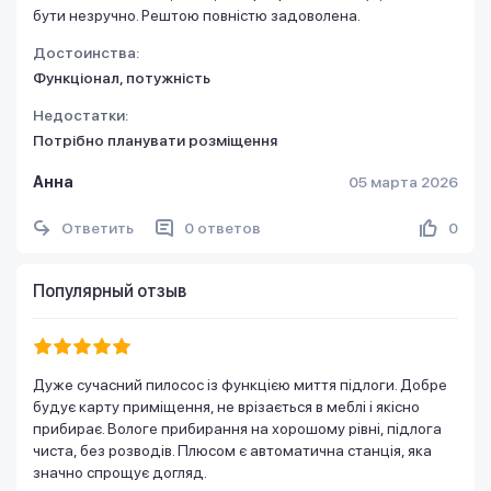
бути незручно. Рештою повністю задоволена.
Достоинства:
Функціонал, потужність
Недостатки:
Потрібно планувати розміщення
Анна
05 марта 2026
Ответить
0 ответов
0
Популярный отзыв
Дуже сучасний пилосос із функцією миття підлоги. Добре
будує карту приміщення, не врізається в меблі і якісно
прибирає. Вологе прибирання на хорошому рівні, підлога
чиста, без розводів. Плюсом є автоматична станція, яка
значно спрощує догляд.