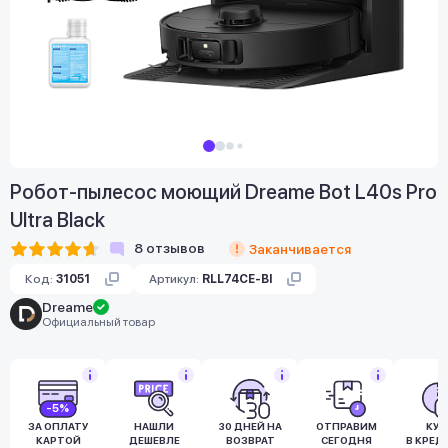
Робот-пылесос моющий Dreame Bot L40s Pro
Ultra Black
8
отзывов
Заканчивается
Код:
31051
Артикул:
RLL74CE-Bl
Dreame
Официальный товар
-5%
ЗА ОПЛАТУ
НАШЛИ
30 ДНЕЙ НА
ОТПРАВИМ
КУ
КАРТОЙ
ДЕШЕВЛЕ
ВОЗВРАТ
СЕГОДНЯ
В КРЕД