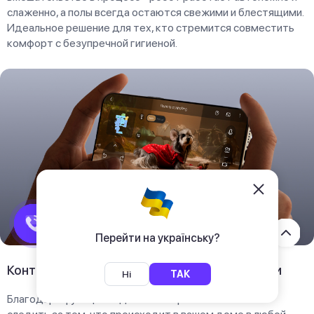
слаженно, а полы всегда остаются свежими и блестящими.
Идеальное решение для тех, кто стремится совместить
комфорт с безупречной гигиеной.
Перейти на українську?
Контроль дома в режиме реального времени
Ні
ТАК
Благодаря функции видеомониторинга вы можете