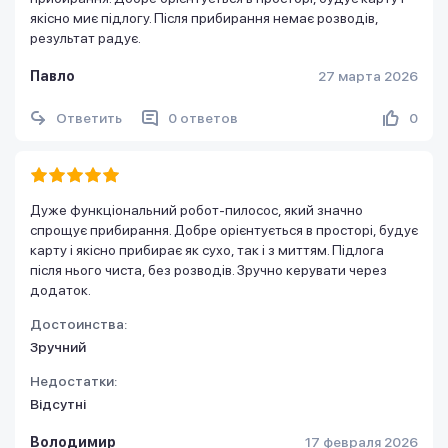
якісно миє підлогу. Після прибирання немає розводів,
результат радує.
Павло
27 марта 2026
Ответить
0 ответов
0
Дуже функціональний робот-пилосос, який значно
спрощує прибирання. Добре орієнтується в просторі, будує
карту і якісно прибирає як сухо, так і з миттям. Підлога
після нього чиста, без розводів. Зручно керувати через
додаток.
Достоинства:
Зручний
Недостатки:
Відсутні
Володимир
17 февраля 2026