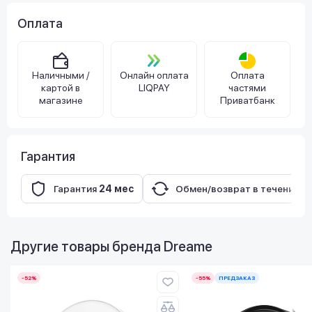
Оплата
Наличными /
Онлайн оплата
Оплата
картой в
LIQPAY
частями
магазине
Приватбанк
Гарантия
Гарантия
24 мес
Обмен/возврат в течение
3
Другие товары бренда
Dreame
-52%
-55%
ПРЕДЗАКАЗ