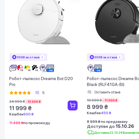
300₴ за отзыв
300₴ за отзыв
Робот-пылесос Dreame Bot D20
Робот-пылесос Dreame Bo
Pro
Black (RLF41GA-Bl)
Оставить отзыв
5
19 999 ₴
-11 000 ₴
24 999 ₴
-13 000 ₴
8 999 ₴
11 999 ₴
Кешбек
450 ₴
Кешбек
600 ₴
8 999 ₴ по предзаказу
11 499 ₴
по промокоду
Доступен до
15.10.26
Доставим 22.10.26
Бесплат