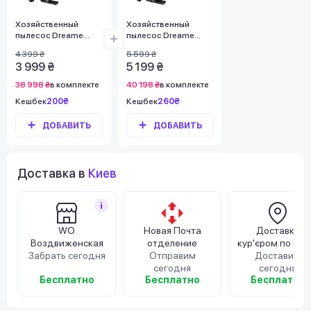
Хозяйственный
Хозяйственный
пылесос Dreame
пылесос Dreame
DF10
DF10 Pro
4 399 ₴
5 599 ₴
3 999 ₴
5 199 ₴
38 998 ₴
в комплекте
40 198 ₴
в комплекте
Кешбек
200₴
Кешбек
260₴
ДОБАВИТЬ
ДОБАВИТЬ
Доставка в
Киев
WO
Новая Почта
Доставка
Воздвиженская
отделение
кур'єром по Киє
Забрать сегодня
Отправим
Доставим
сегодня
сегодня
Бесплатно
Бесплатно
Бесплатно