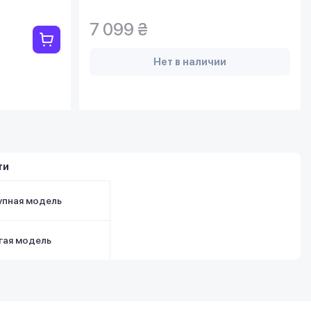
7 099 ₴
Нет в наличии
ти
упная модель
гая модель