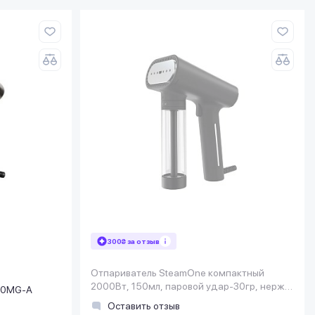
300₴ за отзыв
Отпариватель SteamOne компактный
2000Вт, 150мл, паровой удар-30гр, нерж.
50MG-A
сталь, чорний
Оставить отзыв