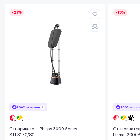
-21%
-13%
300₴ за отзыв
300₴ за от
Отпариватель Philips 3000 Series
Отпариватель
STE3170/80
Home, 2000В