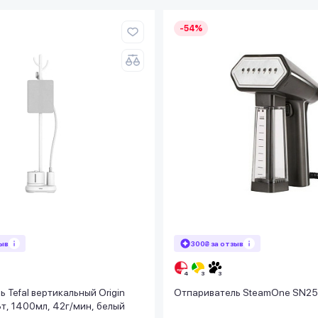
-54%
зыв
300₴ за отзыв
 Tefal вертикальный Origin
Отпариватель SteamOne SN2
т, 1400мл, 42г/мин, белый