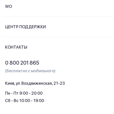
WO
О компании
ЦЕНТР ПОДДЕРЖКИ
Новости и видеообзоры
Доставка и оплата
Контакты
КОНТАКТЫ
Обмен и возврат
Вопросы и ответы
0 800 201 865
Гарантия и сервис
(бесплатно с мобильного)
Кредит
Киев, ул. Воздвиженская, 21-23
Кэшбек
Пн - Пт 9:00 - 20:00
Сб - Вс 10:00 - 19:00