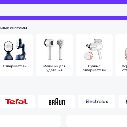
льные системы
Отпариватели
Машинки для
Ручные
Ве
удаления
отпариватели
от
катышек