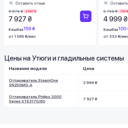
Оставить отзыв
Оставить
9 974 ₴
5 749 ₴
-2 047 ₴
-750 
7 927 ₴
4 999 ₴
159 ₴
100 
Кешбек
Кешбек
от 1 585 ₴/мес
от 333 ₴/ме
Цены на Утюги и гладильные системы
Название модели
Цена
Отпариватель SteamOne
2 999 ₴
SN250MG-A
Отпариватель Philips 3000
7 927 ₴
Series STE3170/80