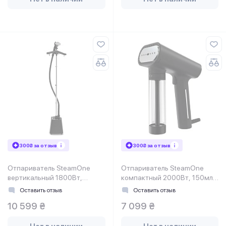
300₴ за отзыв
300₴ за отзыв
Отпариватель SteamOne
Отпариватель SteamOne
вертикальный 1800Вт,
компактный 2000Вт, 150мл,
1800мл, паровой удар-40гр,
паровой удар-30гр, нерж.
Оставить отзыв
Оставить отзыв
черный
сталь, чорний
10 599 ₴
7 099 ₴