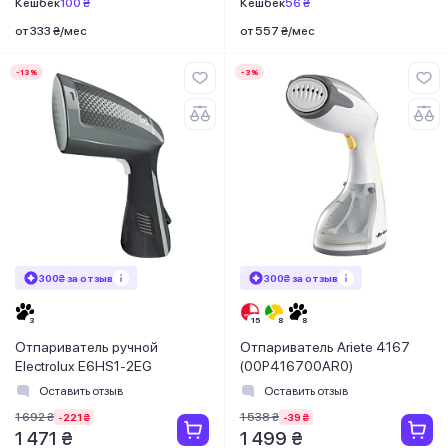
Кешбек
100 ₴
Кешбек
56 ₴
от 333 ₴/мес
от 557 ₴/мес
-13%
-3%
300₴ за отзыв
300₴ за отзыв
Отпариватель ручной
Отпариватель Ariete 4167
Electrolux E6HS1-2EG
(00P416700AR0)
Оставить отзыв
Оставить отзыв
1 692 ₴
1 538 ₴
-221 ₴
-39 ₴
1 471 ₴
1 499 ₴