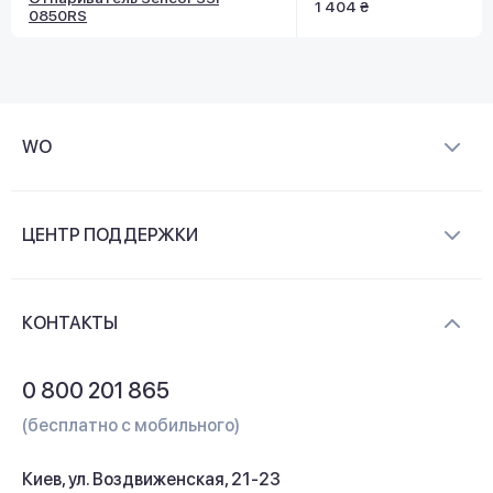
1 404 ₴
0850RS
WO
О компании
ЦЕНТР ПОДДЕРЖКИ
Новости и видеообзоры
Доставка и оплата
Контакты
КОНТАКТЫ
Обмен и возврат
Вопросы и ответы
0 800 201 865
Гарантия и сервис
(бесплатно с мобильного)
Кредит
Киев, ул. Воздвиженская, 21-23