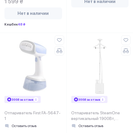
1 599 ₴
Нет в наличии
Нет в наличии
Кешбек
48 ₴
300₴ за отзыв
300₴ за отзыв
Отпариватель First FA-5647-
Отпариватель SteamOne
1
вертикальный 1900Вт,
1200мл, паровой удар -40гр,
Оставить отзыв
Оставить отзыв
бел.