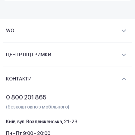
WO
Про компанію
ЦЕНТР ПІДТРИМКИ
Новини та відеоогляди
Доставка і оплата
Контакти
КОНТАКТИ
Обмін і повернення
Питання та відповіді
0 800 201 865
Гарантія та сервіс
(безкоштовно з мобільного)
Кредит
Київ, вул. Воздвиженська, 21-23
Кешбек
Пн - Пт 9:00 - 20:00