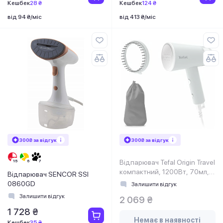
Кешбек
28 ₴
Кешбек
124 ₴
від 94 ₴/міс
від 413 ₴/міс
300₴ за відгук
300₴ за відгук
Відпарювач Tefal Origin Travel
компактний, 1200Вт, 70мл,
Відпарювач SENCOR SSI
постійна пара - 20гр,
0860GD
Залишити відгук
металева підошв., біл
Залишити відгук
2 069 ₴
1 728 ₴
Немає в наявності
Кешбек
35 ₴