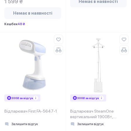
1 599 ₴
Немає в наявності
Немає в наявності
Кешбек
48 ₴
300₴ за відгук
300₴ за відгук
Відпарювач First FA-5647-1
Відпарювач SteamOne
вертикальний 1900Вт,
1200мл, паровий удар
Залишити відгук
Залишити відгук
-40гр,біл