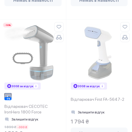
Немає в наявності
Немає в наявності
-16%
300₴ за відгук
300₴ за відгук
Відпарювач First FA-5647-2
Відпарювач CECOTEC
IronHero 1800 Force
Залишити відгук
Залишити відгук
1 794 ₴
1 899 ₴
-300 ₴