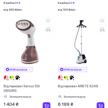
Кешбек
29 ₴
Кешбек
30 ₴
від 490 ₴/міс
від 100 ₴/міс
300₴ за відгук
300₴ за відгук
Відпарювач Sencor SSI
Відпарювач ARIETE 6248
0850RS
Залишити відгук
Залишити відгук
1 404 ₴
6 199 ₴