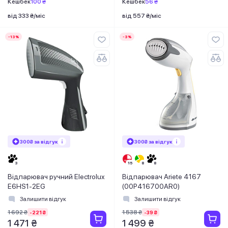
Кешбек
100 ₴
Кешбек
56 ₴
від 333 ₴/міс
від 557 ₴/міс
-13%
-3%
300₴ за відгук
300₴ за відгук
Відпарювач ручний Electrolux
Відпарювач Ariete 4167
E6HS1-2EG
(00P416700AR0)
Залишити відгук
Залишити відгук
1 692 ₴
1 538 ₴
-221 ₴
-39 ₴
1 471 ₴
1 499 ₴