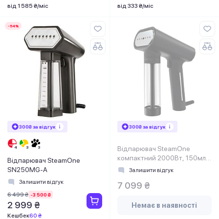
від 1 585 ₴/міс
від 333 ₴/міс
-54%
300₴ за відгук
300₴ за відгук
Відпарювач SteamOne
компактний 2000Вт, 150мл,
Відпарювач SteamOne
паровий удар-30гр, нерж.
SN250MG-A
Залишити відгук
сталь, чорний
Залишити відгук
7 099 ₴
6 499 ₴
-3 500 ₴
2 999 ₴
Немає в наявності
Кешбек
60 ₴