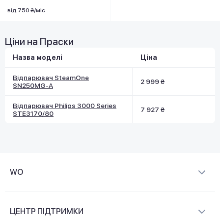
від 750 ₴/міс
Ціни на Праски
Назва моделі
Ціна
Відпарювач SteamOne
2 999 ₴
SN250MG-A
Відпарювач Philips 3000 Series
7 927 ₴
STE3170/80
WO
Про компанію
ЦЕНТР ПІДТРИМКИ