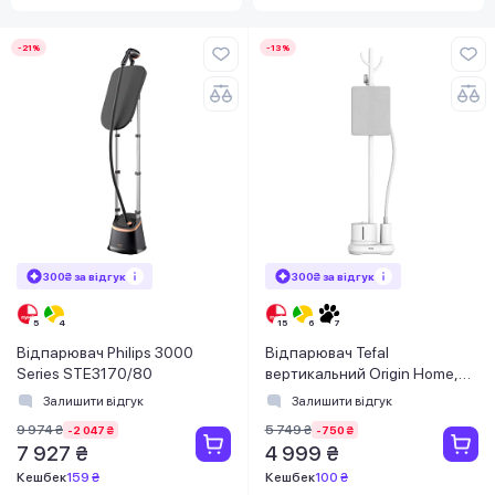
-21%
-13%
300₴ за відгук
300₴ за відгук
Відпарювач Philips 3000
Відпарювач Tefal
Series STE3170/80
вертикальний Origin Home,
2000Вт, 1400мл, 42г/хв,
Залишити відгук
Залишити відгук
білий
9 974 ₴
5 749 ₴
-2 047 ₴
-750 ₴
7 927 ₴
4 999 ₴
Кешбек
159 ₴
Кешбек
100 ₴