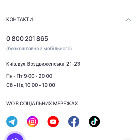
Новини та відеоогляди
Доставка і оплата
Контакти
КОНТАКТИ
Обмін і повернення
Питання та відповіді
0 800 201 865
Гарантія та сервіс
(безкоштовно з мобільного)
Кредит
Київ, вул. Воздвиженська, 21-23
Кешбек
Пн - Пт 9:00 - 20:00
Сб - Нд 10:00 - 19:00
WO В СОЦІАЛЬНИХ МЕРЕЖАХ