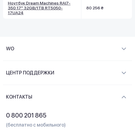
Ноутбук Dream Machines RAI7-
350 17" 32GB/1TB RT5050-
80 256 ₴
17UA24
WO
О компании
ЦЕНТР ПОДДЕРЖКИ
Новости и видеообзоры
Доставка и оплата
Контакты
КОНТАКТЫ
Обмен и возврат
Вопросы и ответы
0 800 201 865
Гарантия и сервис
(бесплатно с мобильного)