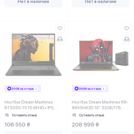
Нет в наличии
Нет в наличии
300₴ за отзыв
300₴ за отзыв
Ноутбук Dream Machines
Ноутбук Dream Machines R9-
RT5050-15 15.6FHD+ IPS,
9955HX3D 16" 32GB/1TB
AMD AI 9 HX 370, 32GB,
RT5090-16UA31
Оставить отзыв
Оставить отзыв
F2TB, NVD5050-8, DOS,
106 550 ₴
208 999 ₴
черный