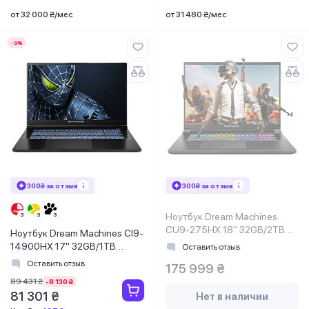
от 32 000 ₴/мес
от 31 480 ₴/мес
-9%
300₴ за отзыв
300₴ за отзыв
Ноутбук Dream Machines
CU9-275HX 18" 32GB/2TB
Ноутбук Dream Machines CI9-
RX5080-18UA22
14900HX 17" 32GB/1TB
Оставить отзыв
(RG5050-17UA24)
Оставить отзыв
175 999 ₴
89 431 ₴
-8 130 ₴
81 301 ₴
Нет в наличии