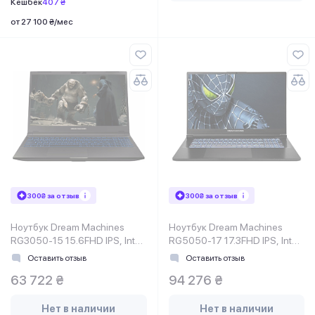
Кешбек
407 ₴
от 27 100 ₴/мес
300₴ за отзыв
300₴ за отзыв
Ноутбук Dream Machines
Ноутбук Dream Machines
RG3050-15 15.6FHD IPS, Intel
RG5050-17 17.3FHD IPS, Intel
i7-13620H, 32GB, F1TB,
i9-14900HX, 32GB, F2TB,
Оставить отзыв
Оставить отзыв
NVD3050-4, DOS, черный
NVD5050-8, DOS, черный
63 722 ₴
94 276 ₴
Нет в наличии
Нет в наличии