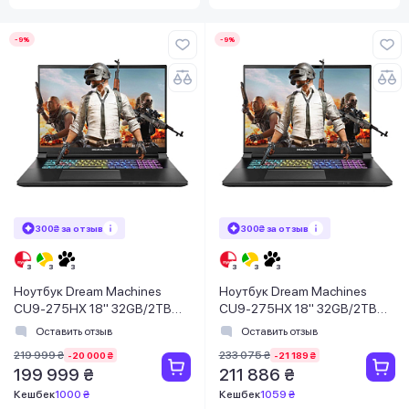
-9%
-9%
300₴ за отзыв
300₴ за отзыв
Ноутбук Dream Machines
Ноутбук Dream Machines
CU9-275HX 18" 32GB/2TB
CU9-275HX 18" 32GB/2TB
RX5080-18UA27
RX5090-18UA27
Оставить отзыв
Оставить отзыв
219 999 ₴
233 075 ₴
-20 000 ₴
-21 189 ₴
199 999 ₴
211 886 ₴
Кешбек
1000 ₴
Кешбек
1059 ₴