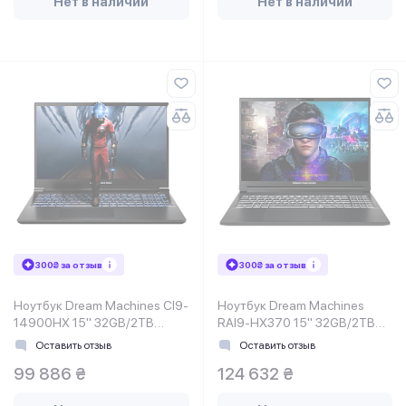
Нет в наличии
Нет в наличии
300₴ за отзыв
300₴ за отзыв
Ноутбук Dream Machines CI9-
Ноутбук Dream Machines
14900HX 15" 32GB/2TB
RAI9-HX370 15" 32GB/2TB
RG5060-15UA31
RT5070-15UA22
Оставить отзыв
Оставить отзыв
99 886 ₴
124 632 ₴