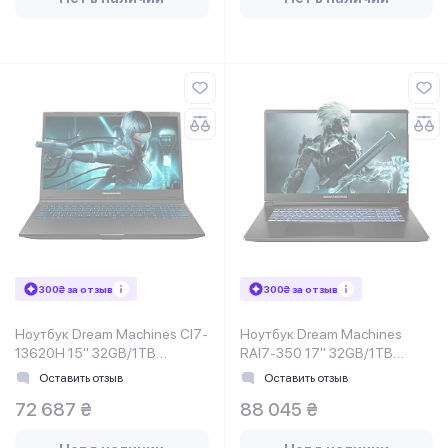
300₴ за отзыв
300₴ за отзыв
Ноутбук Dream Machines CI7-
Ноутбук Dream Machines
13620H 15" 32GB/1TB
RAI7-350 17" 32GB/1TB
RG4050-15UA67
RT5050-17UA24
Оставить отзыв
Оставить отзыв
72 687 ₴
88 045 ₴