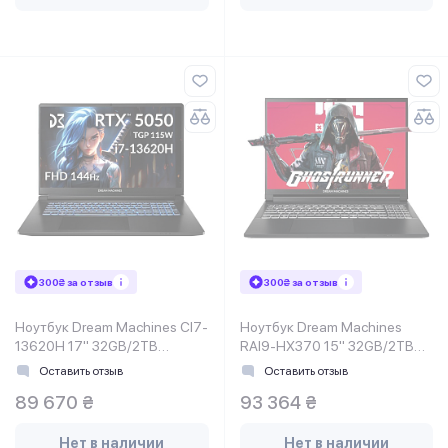
300₴ за отзыв
300₴ за отзыв
Ноутбук Dream Machines CI7-
Ноутбук Dream Machines
13620H 17" 32GB/2TB
RAI9-HX370 15" 32GB/2TB
RG5050-17UA28
RT5060-15UA25
Оставить отзыв
Оставить отзыв
89 670 ₴
93 364 ₴
Нет в наличии
Нет в наличии