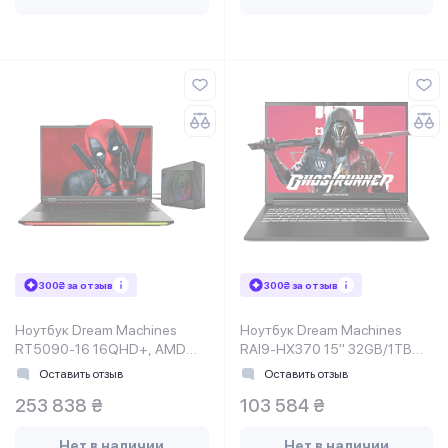
300₴ за отзыв
300₴ за отзыв
Ноутбук Dream Machines
Ноутбук Dream Machines
RT5090-16 16QHD+, AMD
RAI9-HX370 15" 32GB/1TB
R9-9955HX3D, 32GB, F2TB,
RT5060-15UA24
Оставить отзыв
Оставить отзыв
NVD5090-24, DOS, черный
253 838 ₴
103 584 ₴
Нет в наличии
Нет в наличии