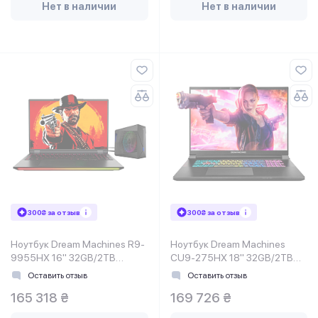
Нет в наличии
Нет в наличии
300₴ за отзыв
300₴ за отзыв
Ноутбук Dream Machines R9-
Ноутбук Dream Machines
9955HX 16" 32GB/2TB
CU9-275HX 18" 32GB/2TB
RT5080-16UA22
RX5070TI-18UA22
Оставить отзыв
Оставить отзыв
165 318 ₴
169 726 ₴