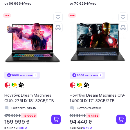
от 66 666 ₴/мес
от 70 629 ₴/мес
-9%
-9%
300₴ за отзыв
300₴ за отзыв
Ноутбук Dream Machines
Ноутбук Dream Machines CI9-
CU9-275HX 18" 32GB/1TB
14900HX 17" 32GB/2TB
RX5070TI-18UA26
(RG5060-17UA28)
Оставить отзыв
Оставить отзыв
175 999 ₴
103 884 ₴
-16 000 ₴
-9 444 ₴
159 999 ₴
94 440 ₴
Кешбек
800 ₴
Кешбек
472 ₴