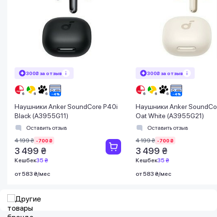
300₴ за отзыв
300₴ за отзыв
Наушники Anker SoundCore P40i
Наушники Anker SoundCo
Black (A3955G11)
Oat White (A3955G21)
Оставить отзыв
Оставить отзыв
4 199 ₴
4 199 ₴
-700 ₴
-700 ₴
3 499 ₴
3 499 ₴
Кешбек
35 ₴
Кешбек
35 ₴
от 583 ₴/мес
от 583 ₴/мес