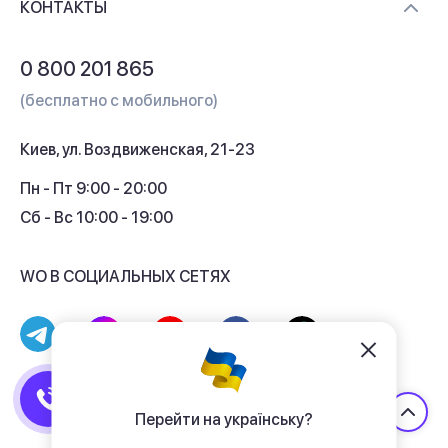
Контакты
КОНТАКТЫ
Обмен и возврат
Вопросы и ответы
0 800 201 865
Гарантия и сервис
(бесплатно с мобильного)
Кредит
Киев, ул. Воздвиженская, 21-23
Кэшбек
Пн - Пт 9:00 - 20:00
Сб - Вс 10:00 - 19:00
WO В СОЦИАЛЬНЫХ СЕТЯХ
© 2017 - 2026 Магазин гаджетов «WO»
Договор публичной оферты
Перейти на українську?
Политика конфиденциальности