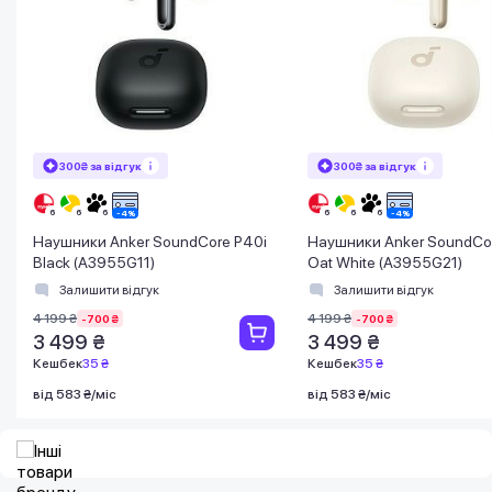
300₴ за відгук
300₴ за відгук
Наушники Anker SoundCore P40i
Наушники Anker SoundCo
Black (A3955G11)
Oat White (A3955G21)
Залишити відгук
Залишити відгук
4 199 ₴
4 199 ₴
-700 ₴
-700 ₴
3 499 ₴
3 499 ₴
Кешбек
35 ₴
Кешбек
35 ₴
від 583 ₴/міс
від 583 ₴/міс