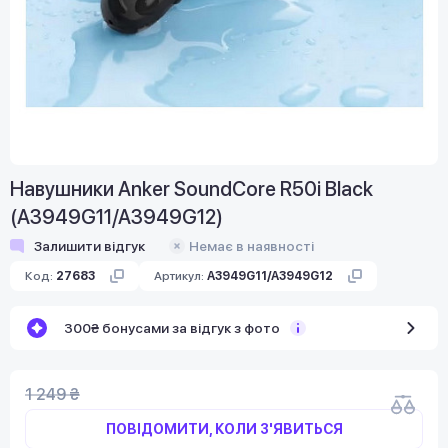
Навушники Anker SoundCore R50i Black
(A3949G11/A3949G12)
Залишити відгук
Немає в наявності
Код:
27683
Артикул:
A3949G11/A3949G12
300₴ бонусами за відгук з фото
1 249 ₴
ПОВІДОМИТИ, КОЛИ З'ЯВИТЬСЯ