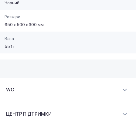
Чорний
Розміри
650 х 500 х 300 мм
Вага
55.1 г
WO
Про компанію
ЦЕНТР ПІДТРИМКИ
Новини та відеоогляди
Доставка і оплата