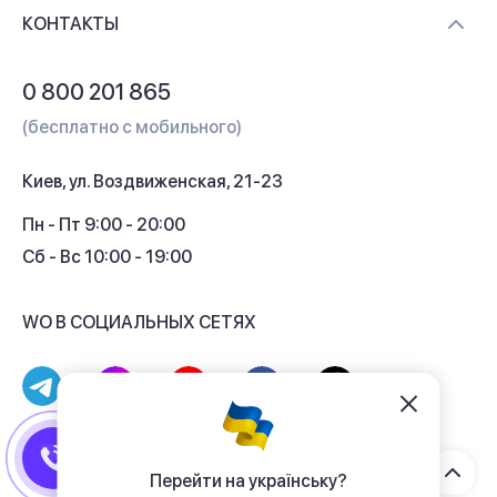
Доставка и оплата
Контакты
КОНТАКТЫ
Обмен и возврат
Вопросы и ответы
0 800 201 865
Гарантия и сервис
(бесплатно с мобильного)
Кредит
Киев, ул. Воздвиженская, 21-23
Кэшбек
Пн - Пт 9:00 - 20:00
Сб - Вс 10:00 - 19:00
WO В СОЦИАЛЬНЫХ СЕТЯХ
© 2017 - 2026 Магазин гаджетов «WO»
Договор публичной оферты
Перейти на українську?
Политика конфиденциальности