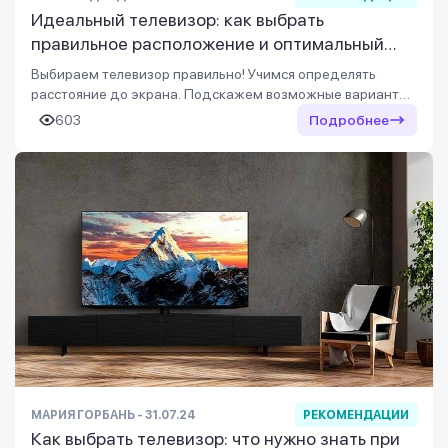
Идеальный телевизор: как выбрать
правильное расположение и оптимальный
размер
Выбираем телевизор правильно! Учимся определять
расстояние до экрана. Подскажем возможные варианты
креплений. Читайте, чтобы узнать, где и какой ТВ
603
Подробнее
повесить.<br />
МАРИЯ ГОРБАНЬ - 31.07.24
РЕКОМЕНДАЦИИ
Как выбрать телевизор: что нужно знать при