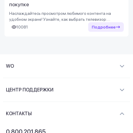
покупке
Наслаждайтесь просмотром любимого контента на
удобном экране! Узнайте, как выбрать телевизор:
диагональ, разрешающую способность и другие
10081
Подробнее
характеристики
WO
О компании
ЦЕНТР ПОДДЕРЖКИ
Новости и видеообзоры
Доставка и оплата
Контакты
КОНТАКТЫ
Обмен и возврат
Вопросы и ответы
0 800 201 865