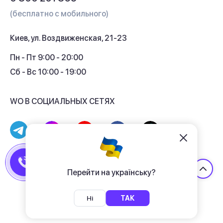
Гарантия и сервис
(бесплатно с мобильного)
Кредит
Киев, ул. Воздвиженская, 21-23
Кэшбек
Пн - Пт 9:00 - 20:00
Сб - Вс 10:00 - 19:00
WO В СОЦИАЛЬНЫХ СЕТЯХ
© 2017 - 2026 Магазин гаджетов «WO»
Договор публичной оферты
Перейти на українську?
Политика конфиденциальности
Ні
ТАК