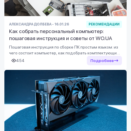
АЛЕКСАНДРА ДОЛБЕВА - 16.01.26
РЕКОМЕНДАЦИИ
Как собрать персональный компьютер:
пошаговая инструкция и советы от WO.UA
Пошаговая инструкция по сборке ПК простым языком: из
чего состоит компьютер, как подобрать комплектующие
и запустить систему без стресса. Разбираем детально все
454
Подробнее
этапы