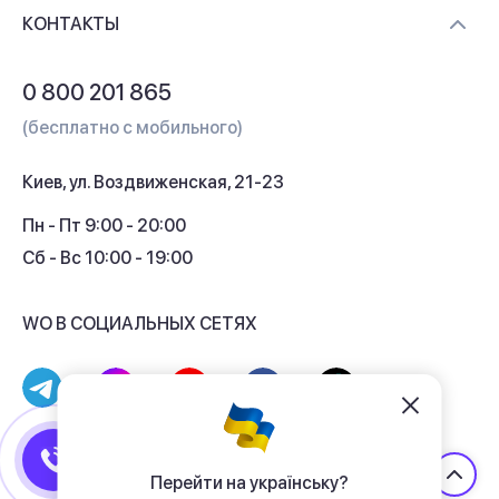
Доставка и оплата
Контакты
КОНТАКТЫ
Обмен и возврат
Вопросы и ответы
0 800 201 865
Гарантия и сервис
(бесплатно с мобильного)
Кредит
Киев, ул. Воздвиженская, 21-23
Кэшбек
Пн - Пт 9:00 - 20:00
Сб - Вс 10:00 - 19:00
WO В СОЦИАЛЬНЫХ СЕТЯХ
© 2017 - 2026 Магазин гаджетов «WO»
Договор публичной оферты
Перейти на українську?
Политика конфиденциальности