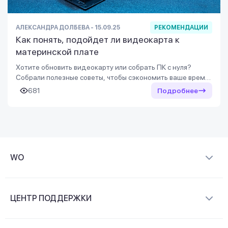
АЛЕКСАНДРА ДОЛБЕВА - 15.09.25
РЕКОМЕНДАЦИИ
Как понять, подойдет ли видеокарта к
материнской плате
Хотите обновить видеокарту или собрать ПК с нуля?
Собрали полезные советы, чтобы сэкономить ваше время.
Узнайте как избежать проблем с совместимостью.
681
Подробнее
WO
О компании
ЦЕНТР ПОДДЕРЖКИ
Новости и видеообзоры