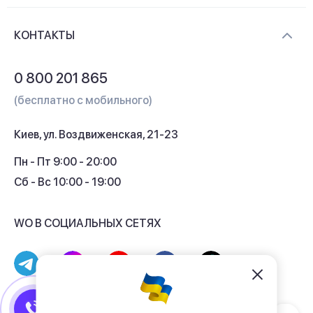
Новости и видеообзоры
Доставка и оплата
Контакты
КОНТАКТЫ
Обмен и возврат
Вопросы и ответы
0 800 201 865
Гарантия и сервис
(бесплатно с мобильного)
Кредит
Киев, ул. Воздвиженская, 21-23
Кэшбек
Пн - Пт 9:00 - 20:00
Сб - Вс 10:00 - 19:00
WO В СОЦИАЛЬНЫХ СЕТЯХ
© 2017 - 2026 Магазин гаджетов «WO»