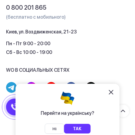
Вопросы и ответы
0 800 201 865
Гарантия и сервис
(бесплатно с мобильного)
Кредит
Киев, ул. Воздвиженская, 21-23
Кэшбек
Пн - Пт 9:00 - 20:00
Сб - Вс 10:00 - 19:00
WO В СОЦИАЛЬНЫХ СЕТЯХ
© 2017 - 2026 Магазин гаджетов «WO»
Договор публичной оферты
Перейти на українську?
Политика конфиденциальности
Ні
ТАК