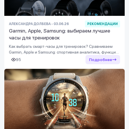
АЛЕКСАНДРА ДОЛБЕВА - 03.06.26
РЕКОМЕНДАЦИИ
Garmin, Apple, Samsung: выбираем лучшие
часы для тренировок
Как выбрать смарт-часы для тренировок? Сравниваем
Garmin, Apple и Samsung: спортивная аналитика, функции
здоровья, точность датчиков, сон, VO2 Max и показатели
95
Подробнее
восстановления