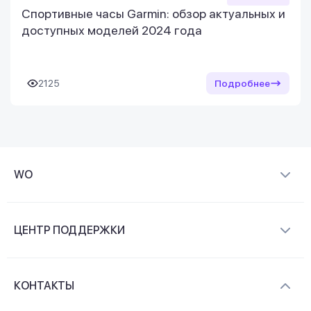
Спортивные часы Garmin: обзор актуальных и
доступных моделей 2024 года
2125
Подробнее
WO
О компании
ЦЕНТР ПОДДЕРЖКИ
Новости и видеообзоры
Доставка и оплата
Контакты
КОНТАКТЫ
Обмен и возврат