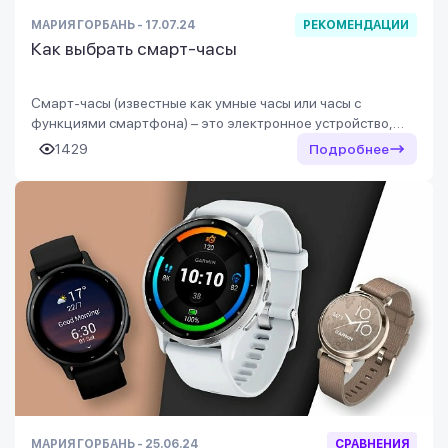
МАРИЯ ГОРБАНЬ - 17.07.24
РЕКОМЕНДАЦИИ
Как выбрать смарт-часы
Смарт-часы (известные как умные часы или часы с
функциями смартфона) – это электронное устройство,
которое сочетает в себе функции обычных часов с рядом
1429
Подробнее
дополнительных возможностей.
МАРИЯ ГОРБАНЬ - 25.06.24
СРАВНЕНИЯ