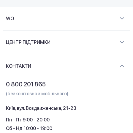
WO
Про компанію
ЦЕНТР ПІДТРИМКИ
Новини та відеоогляди
Доставка і оплата
Контакти
КОНТАКТИ
Обмін і повернення
Питання та відповіді
0 800 201 865
Гарантія та сервіс
(безкоштовно з мобільного)
Кредит
Київ, вул. Воздвиженська, 21-23
Кешбек
Пн - Пт 9:00 - 20:00
Сб - Нд 10:00 - 19:00