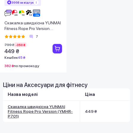
300₴ за відгук
Скакалка швидкісна YUNMAI
Fitness Rope Pro Version
(YMHR-P701)
7
799 ₴
-350 ₴
449 ₴
Кешбек
45 ₴
382 ₴
по промокоду
Ціни на Аксесуари для фітнесу
Назва моделі
Ціна
Скакалка швидкісна YUNMAI
Fitness Rope Pro Version (YMHR-
449 ₴
P701)