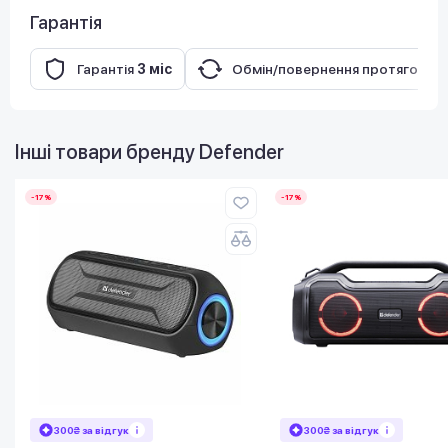
Гарантія
Гарантія
3 міс
Обмін/повернення протягом
14
Інші товари бренду
Defender
-17%
-17%
300₴ за відгук
300₴ за відгук