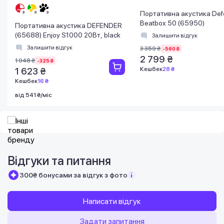
Портативна акустика Def
Beatbox 50 (65950)
Портативна акустика DEFENDER
(65688) Enjoy S1000 20Вт, black
Залишити відгук
Залишити відгук
3 359 ₴
-560 ₴
2 799 ₴
1 948 ₴
-325 ₴
Кешбек
28 ₴
1 623 ₴
Кешбек
16 ₴
від 541 ₴/міс
Відгуки та питання
300₴ бонусами за відгук з фото
Написати відгук
Задати запитання