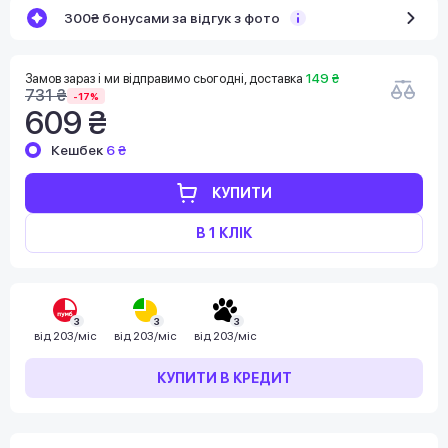
300₴ бонусами за відгук з фото
Замов зараз і ми відправимо сьогодні, доставка
149 ₴
731 ₴
-17%
609 ₴
Кешбек
6 ₴
КУПИТИ
В 1 КЛІК
3
3
3
від
203/міс
від
203/міс
від
203/міс
КУПИТИ В КРЕДИТ