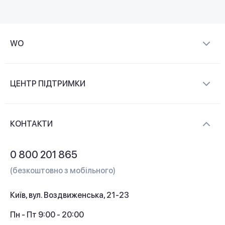
WO
Про компанію
ЦЕНТР ПІДТРИМКИ
Новини та відеоогляди
Доставка і оплата
Контакти
КОНТАКТИ
Обмін і повернення
Питання та відповіді
0 800 201 865
Гарантія та сервіс
(безкоштовно з мобільного)
Кредит
Київ, вул. Воздвиженська, 21-23
Кешбек
Пн - Пт 9:00 - 20:00