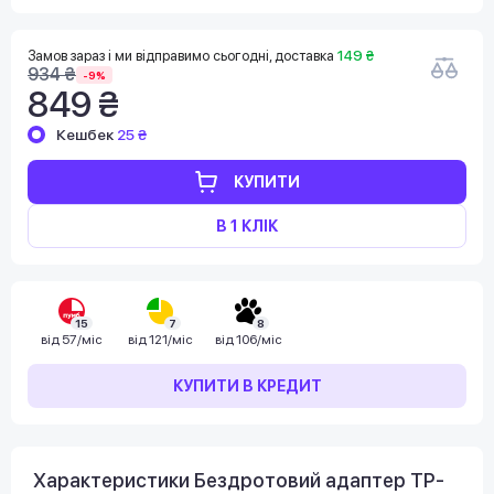
Замов зараз і ми відправимо сьогодні, доставка
149 ₴
934 ₴
-9%
849 ₴
Кешбек
25 ₴
КУПИТИ
В 1 КЛІК
15
7
8
від
57/міс
від
121/міс
від
106/міс
КУПИТИ В КРЕДИТ
Характеристики Бездротовий адаптер TP-