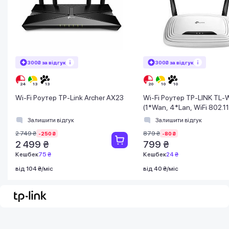
300₴ за відгук
300₴ за відгук
Wi-Fi Роутер TP-Link Archer AX23
Wi-Fi Роутер TP-LINK TL
(1*Wan, 4*Lan, WiFi 802.11
антени) (TL-WR841N)
Залишити відгук
Залишити відгук
2 749 ₴
879 ₴
-250 ₴
-80 ₴
2 499 ₴
799 ₴
Кешбек
75 ₴
Кешбек
24 ₴
від 104 ₴/міс
від 40 ₴/міс