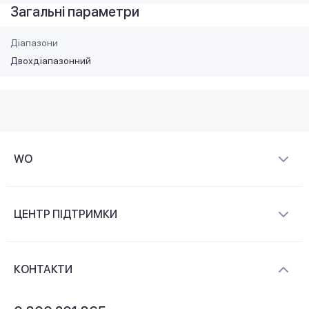
Загальні параметри
Діапазони
Двохдіапазонний
WO
Про компанію
ЦЕНТР ПІДТРИМКИ
Новини та відеоогляди
Доставка і оплата
Контакти
КОНТАКТИ
Обмін і повернення
Питання та відповіді