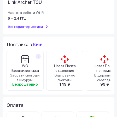
Link Archer T3U
Частота роботи Wi-Fi
5 + 2.4 ГГц
Всі характеристики
Доставка в
Київ
WO
Новая Почта
Новая Почта
Воздвиженська
отделение
почтомат
Забрати сьогодні
Відправимо
Відправимо
в шоурумі
сьогодні
сьогодні
Безкоштовно
149 ₴
99 ₴
Оплата