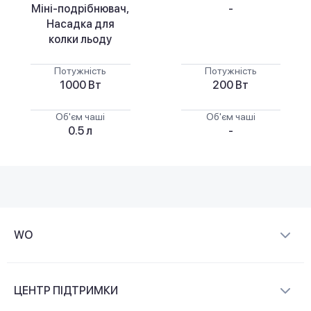
Міні-подрібнювач,
-
Насадка для
колки льоду
Потужність
Потужність
1000 Вт
200 Вт
Об'єм чаші
Об'єм чаші
0.5 л
-
WO
Про компанію
ЦЕНТР ПІДТРИМКИ