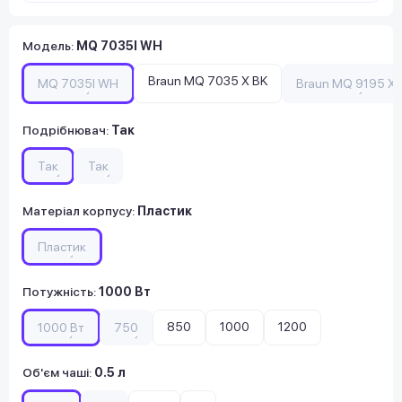
Модель
:
MQ 7035I WH
Braun MQ 7035 X BK
MQ 7035I WH
Braun MQ 9195 XL
Подрібнювач
:
Так
Так
Так
Матеріал корпусу
:
Пластик
Пластик
Потужність
:
1000 Вт
850
1000
1200
1000 Вт
750
Об'єм чаші
:
0.5 л