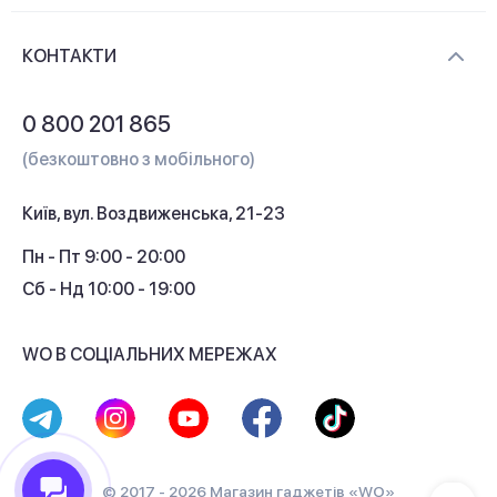
Новини та відеоогляди
Доставка і оплата
Контакти
КОНТАКТИ
Обмін і повернення
Питання та відповіді
0 800 201 865
Гарантія та сервіс
(безкоштовно з мобільного)
Кредит
Київ, вул. Воздвиженська, 21-23
Кешбек
Пн - Пт 9:00 - 20:00
Сб - Нд 10:00 - 19:00
WO В СОЦІАЛЬНИХ МЕРЕЖАХ
© 2017 - 2026 Магазин гаджетів «WO»