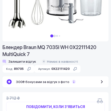
Блендер Braun MQ 7035I WH 0X22111420
MultiQuick 7
Залишити відгук
Немає в наявності
Код:
89705
Артикул:
0X22111420
300₴ бонусами за відгук з фото
3 712 ₴
ПОВІДОМИТИ, КОЛИ З'ЯВИТЬСЯ