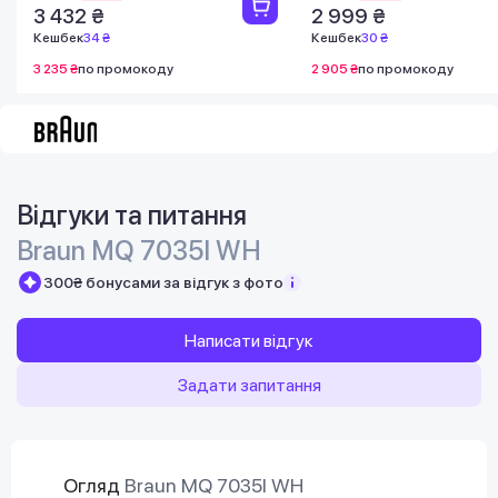
3 432 ₴
2 999 ₴
Кешбек
34 ₴
Кешбек
30 ₴
3 235 ₴
по промокоду
2 905 ₴
по промокоду
Відгуки та питання
Braun MQ 7035I WH
300₴ бонусами за відгук з фото
Написати відгук
Задати запитання
Огляд
Braun MQ 7035I WH