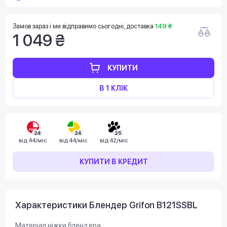
Замов зараз і ми відправимо сьогодні, доставка
149 ₴
1 049 ₴
КУПИТИ
В 1 КЛІК
24
24
25
від
44/міс
від
44/міс
від
42/міс
КУПИТИ В КРЕДИТ
Характеристики Блендер Grifon B121SSBL
Матеріал ніжки блендера