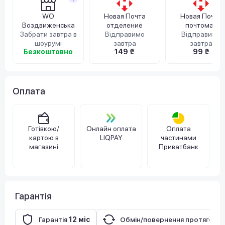
WO
Новая Почта
Новая Почта
Воздвиженська
отделение
почтомат
Забрати завтра в
Відправимо
Відправимо
шоурумі
завтра
завтра
Безкоштовно
149 ₴
99 ₴
Оплата
Готівкою/
Онлайн оплата
Оплата
картою в
LIQPAY
частинами
магазині
Приватбанк
Гарантія
Гарантія
12 міс
Обмін/повернення протягом
1