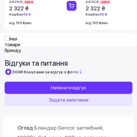
2 670 ₴
2 670 ₴
-348 ₴
-348 ₴
2 322 ₴
2 322 ₴
Кешбек
46 ₴
Кешбек
46 ₴
від 155 ₴/міс
від 155 ₴/міс
Відгуки та питання
300₴ бонусами за відгук з фото
Написати відгук
Задати запитання
Огляд
Блендер Sencor заглибний,