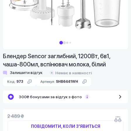
Блендер Sencor заглибний, 1200Вт, 6в1,
чаша-800мл, вспінювач молока, білий
Залишити відгук
Немає в наявності
Код:
973
Артикул:
SHB6441WH
300₴ бонусами за відгук з фото
2 489 ₴
ПОВІДОМИТИ, КОЛИ З'ЯВИТЬСЯ