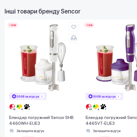
Інші товари бренду
Sencor
-13%
-13%
300₴ за відгук
300₴ за відгук
Блендер погружний Sencor SHB
Блендер погружний Senc
4460WH-EUE3
4465VT-EUE3
Залишити відгук
Залишити відгук