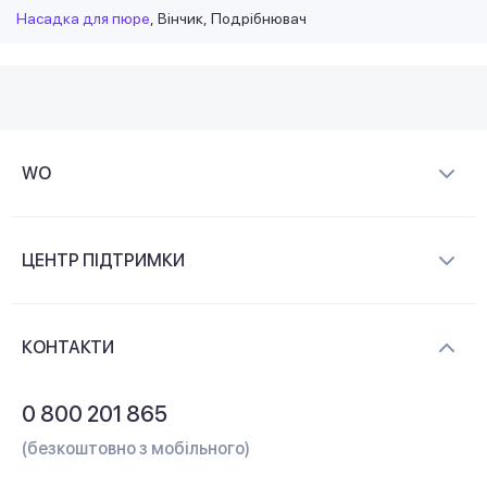
Насадка для пюре
Вінчик
Подрібнювач
WO
Про компанію
ЦЕНТР ПІДТРИМКИ
Новини та відеоогляди
Доставка і оплата
Контакти
КОНТАКТИ
Обмін і повернення
Питання та відповіді
0 800 201 865
Гарантія та сервіс
(безкоштовно з мобільного)
Кредит