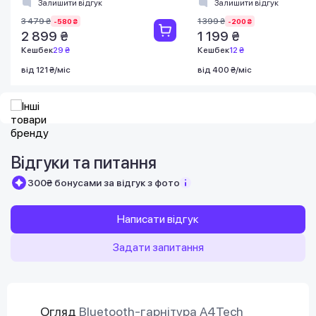
Залишити відгук
Залишити відгук
3 479 ₴
1 399 ₴
-580 ₴
-200 ₴
2 899 ₴
1 199 ₴
Кешбек
29 ₴
Кешбек
12 ₴
від 121 ₴/міс
від 400 ₴/міс
Відгуки та питання
300₴ бонусами за відгук з фото
Написати відгук
Задати запитання
Огляд
Bluetooth-гарнітура A4Tech