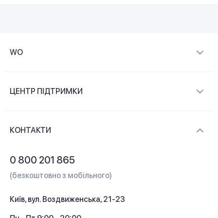
WO
Про компанію
ЦЕНТР ПІДТРИМКИ
Новини та відеоогляди
Доставка і оплата
Контакти
КОНТАКТИ
Обмін і повернення
Питання та відповіді
0 800 201 865
Гарантія та сервіс
(безкоштовно з мобільного)
Кредит
Київ, вул. Воздвиженська, 21-23
Кешбек