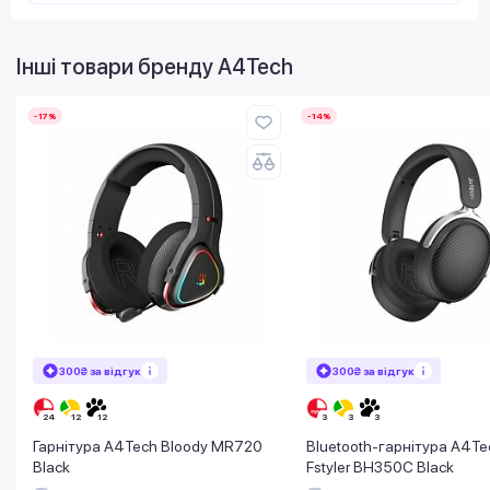
Інші товари бренду
A4Tech
-17%
-14%
300₴ за відгук
300₴ за відгук
Гарнітура A4Tech Bloody MR720
Bluetooth-гарнітура A4Te
Black
Fstyler BH350C Black