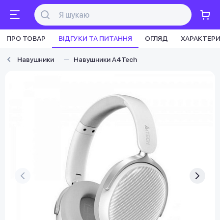
ПРО ТОВАР
ВІДГУКИ ТА ПИТАННЯ
ОГЛЯД
ХАРАКТЕР
Навушники
Навушники A4Tech