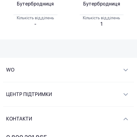
Бутербродниця
Бутербродниця
Кількість відділень
Кількість відділень
-
1
WO
Про компанію
ЦЕНТР ПІДТРИМКИ
Новини та відеоогляди
Доставка і оплата
Контакти
КОНТАКТИ
Обмін і повернення
Питання та відповіді