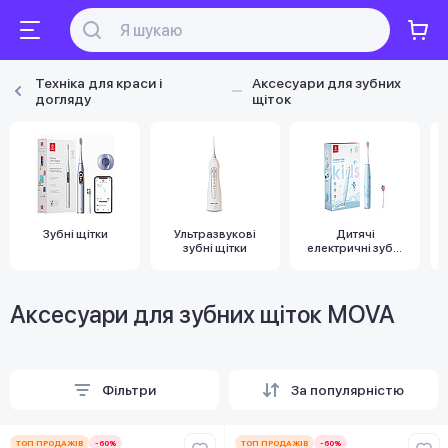
Техніка для краси і
Аксесуари для зубних
догляду
щіток
Зубні щітки
Ультразвукові
Дитячі
зубні щітки
електричні зубні
щітки
Аксесуари для зубних щіток MOVA
Фільтри
За популярністю
ТОП ПРОДАЖІВ
-60%
ТОП ПРОДАЖІВ
-60%