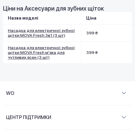
Ціни на Аксесуари для зубних щіток
Назва моделі
Ціна
Насадка для електричної зубної
399 ₴
щітки MOVA Fresh 3в1 (3 шт)
Насадка для електричної зубної
щітки MOVA Fresh м’яка для
399 ₴
чутливих ясен (3 шт)
WO
Про компанію
ЦЕНТР ПІДТРИМКИ
Новини та відеоогляди