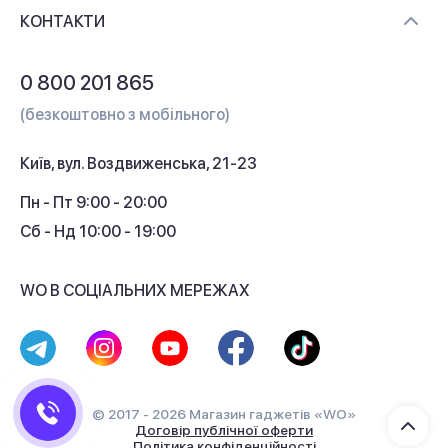
Доставка і оплата
Контакти
КОНТАКТИ
Обмін і повернення
Питання та відповіді
0 800 201 865
Гарантія та сервіс
(безкоштовно з мобільного)
Кредит
Київ, вул. Воздвиженська, 21-23
Кешбек
Пн - Пт 9:00 - 20:00
Сб - Нд 10:00 - 19:00
WO В СОЦІАЛЬНИХ МЕРЕЖАХ
© 2017 - 2026 Магазин гаджетів «WO»
Договір публічної оферти
Політика конфіденційності