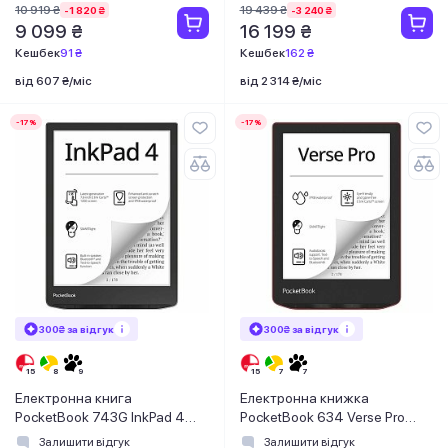
10 919 ₴
19 439 ₴
-1 820 ₴
-3 240 ₴
9 099 ₴
16 199 ₴
Кешбек
91 ₴
Кешбек
162 ₴
від 607 ₴/міс
від 2 314 ₴/міс
-17%
-17%
300₴ за відгук
300₴ за відгук
Електронна книга
Електронна книжка
PocketBook 743G InkPad 4
PocketBook 634 Verse Pro
Stundust Silver (PB743G-U-
Passion Red (PB634-3-CIS)
Залишити відгук
Залишити відгук