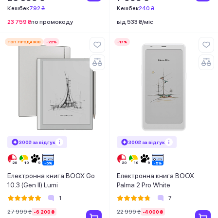
Кешбек
792 ₴
Кешбек
240 ₴
23 759 ₴
по промокоду
від 533 ₴/міс
ТОП ПРОДАЖІВ
-22%
-17%
300₴ за відгук
300₴ за відгук
Електронна книга BOOX Go
Електронна книга BOOX
10.3 (Gen II) Lumi
Palma 2 Pro White
1
7
27 999 ₴
22 999 ₴
-6 200 ₴
-4 000 ₴