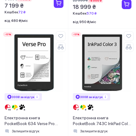
22 999 ₴
-4 000 ₴
7 199 ₴
18 999 ₴
Кешбек
72 ₴
Кешбек
570 ₴
від 480 ₴/міс
від 950 ₴/міс
-17%
-17%
300₴ за відгук
300₴ за відгук
Електронна книга
Електронна книга
PocketBook 634 Verse Pro
PocketBook 743C InkPad Color
Azure (PB634-A-CIS)
3, Stormy Sea
Залишити відгук
Залишити відгук