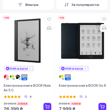
Фільтри
За популярністю
-12%
-11%
300₴ за відгук
300₴ за відгук
Електронна книга BOOX Note
Електронна книга BOOX Go 6
Air 5 C
6
3
29 999 ₴
8 999 ₴
-3 600 ₴
-1 000 ₴
26 399 ₴
7 999 ₴