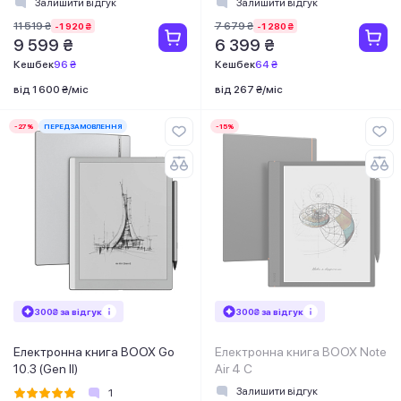
Залишити відгук
Залишити відгук
CIS)
11 519 ₴
7 679 ₴
-1 920 ₴
-1 280 ₴
9 599 ₴
6 399 ₴
Кешбек
96 ₴
Кешбек
64 ₴
від 1 600 ₴/міс
від 267 ₴/міс
-27%
ПЕРЕДЗАМОВЛЕННЯ
-15%
300₴ за відгук
300₴ за відгук
Електронна книга BOOX Go
Електронна книга BOOX Note
10.3 (Gen II)
Air 4 C
Залишити відгук
1