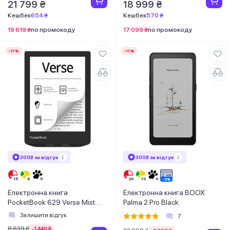
21 799 ₴
18 999 ₴
Кешбек
654 ₴
Кешбек
570 ₴
19 619 ₴
по промокоду
17 099 ₴
по промокоду
-17%
-17%
300₴ за відгук
300₴ за відгук
Електронна книга
Електронна книга BOOX
PocketBook 629 Verse Mist
Palma 2 Pro Black
Grey (PB629-M-CIS)
Залишити відгук
7
8 639 ₴
-1 440 ₴