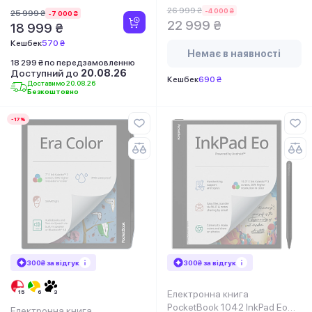
26 999 ₴
-4 000 ₴
25 999 ₴
-7 000 ₴
22 999 ₴
18 999 ₴
Кешбек
570 ₴
Немає в наявності
18 299 ₴ по передзамовленню
Доступний до
20.08.26
Кешбек
690 ₴
Доставимо 20.08.26
Безкоштовно
-17%
300₴ за відгук
300₴ за відгук
Електронна книга
PocketBook 1042 InkPad Eo
Електронна книга