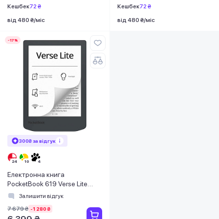
Кешбек
72 ₴
Кешбек
72 ₴
від 480 ₴/міс
від 480 ₴/міс
-17%
300₴ за відгук
Електронна книга
PocketBook 619 Verse Lite
Midnight Grey (PB619-T-CIS)
Залишити відгук
7 679 ₴
-1 280 ₴