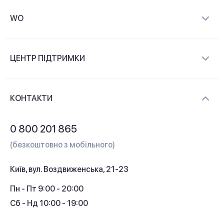
WO
Про компанію
ЦЕНТР ПІДТРИМКИ
Новини та відеоогляди
Доставка і оплата
Контакти
КОНТАКТИ
Обмін і повернення
Питання та відповіді
0 800 201 865
Гарантія та сервіс
(безкоштовно з мобільного)
Кредит
Київ, вул. Воздвиженська, 21-23
Кешбек
Пн - Пт 9:00 - 20:00
Сб - Нд 10:00 - 19:00