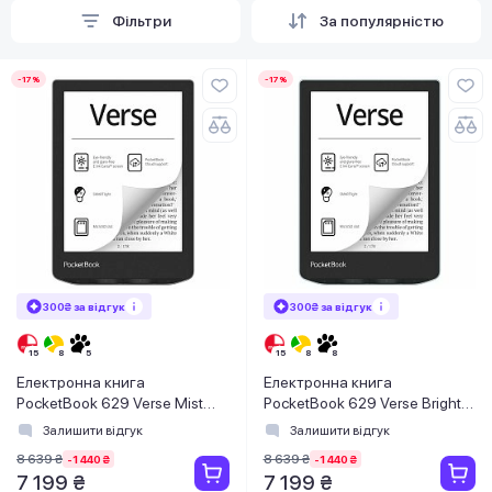
Фільтри
За популярністю
-17%
-17%
300₴ за відгук
300₴ за відгук
Електронна книга
Електронна книга
PocketBook 629 Verse Mist
PocketBook 629 Verse Bright
Grey (PB629-M-CIS)
Blue (PB629-2-CIS)
Залишити відгук
Залишити відгук
8 639 ₴
8 639 ₴
-1 440 ₴
-1 440 ₴
7 199 ₴
7 199 ₴