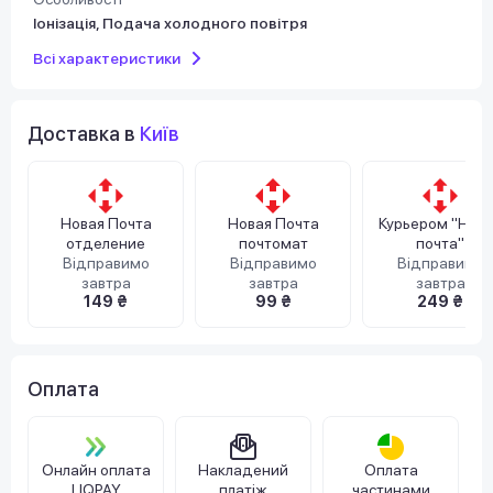
Іонізація, Подача холодного повітря
Всі характеристики
Доставка в
Київ
Новая Почта
Новая Почта
Курьером "Нов
отделение
почтомат
почта"
Відправимо
Відправимо
Відправимо
завтра
завтра
завтра
149 ₴
99 ₴
249 ₴
Оплата
Онлайн оплата
Накладений
Оплата
LIQPAY
платіж
частинами