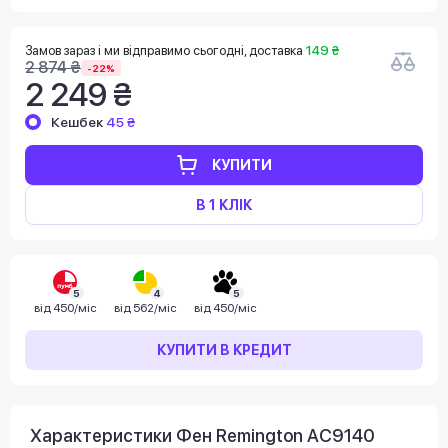
Замов зараз і ми відправимо сьогодні, доставка
149 ₴
2 874 ₴
-22%
2 249 ₴
Кешбек
45 ₴
КУПИТИ
В 1 КЛІК
5
4
5
від
450/міс
від
562/міс
від
450/міс
КУПИТИ В КРЕДИТ
Характеристики Фен Remington AC9140