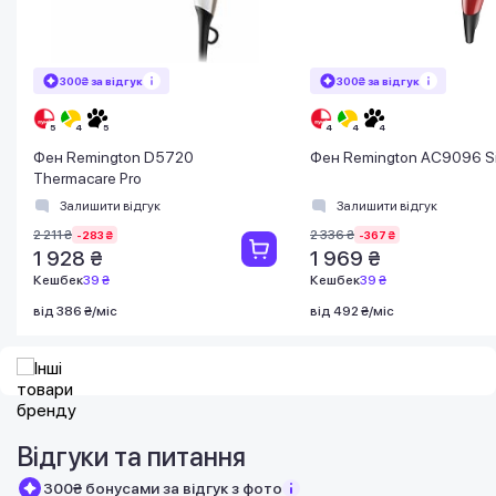
300₴ за відгук
300₴ за відгук
Фен Remington D5720
Фен Remington AC9096 Si
Thermacare Pro
Залишити відгук
Залишити відгук
2 211 ₴
2 336 ₴
-283 ₴
-367 ₴
1 928 ₴
1 969 ₴
Кешбек
39 ₴
Кешбек
39 ₴
від 386 ₴/міс
від 492 ₴/міс
Відгуки та питання
300₴ бонусами за відгук з фото