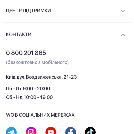
Про компанію
ЦЕНТР ПІДТРИМКИ
Новини та відеоогляди
Доставка і оплата
Контакти
КОНТАКТИ
Обмін і повернення
Питання та відповіді
0 800 201 865
Гарантія та сервіс
(безкоштовно з мобільного)
Кредит
Київ, вул. Воздвиженська, 21-23
Кешбек
Пн - Пт 9:00 - 20:00
Сб - Нд 10:00 - 19:00
WO В СОЦІАЛЬНИХ МЕРЕЖАХ