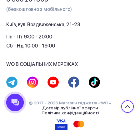
Гарантія та сервіс
(безкоштовно з мобільного)
Кредит
Київ, вул. Воздвиженська, 21-23
Кешбек
Пн - Пт 9:00 - 20:00
Сб - Нд 10:00 - 19:00
WO В СОЦІАЛЬНИХ МЕРЕЖАХ
© 2017 - 2026 Магазин гаджетів «WO»
Договір публічної оферти
Політика конфіденційності