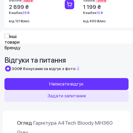
3 479 ₴
1 399 ₴
-580 ₴
-200 ₴
2 899 ₴
1 199 ₴
Кешбек
29 ₴
Кешбек
12 ₴
від 121 ₴/міс
від 400 ₴/міс
Відгуки та питання
300₴ бонусами за відгук з фото
Написати відгук
Задати запитання
Огляд
Гарнітура A4Tech Bloody MH360
Grey