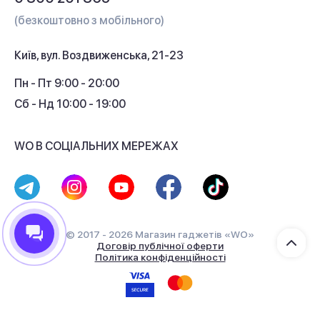
Гарантія та сервіс
(безкоштовно з мобільного)
Кредит
Київ, вул. Воздвиженська, 21-23
Кешбек
Пн - Пт 9:00 - 20:00
Сб - Нд 10:00 - 19:00
WO В СОЦІАЛЬНИХ МЕРЕЖАХ
© 2017 - 2026 Магазин гаджетів «WO»
Договір публічної оферти
Політика конфіденційності