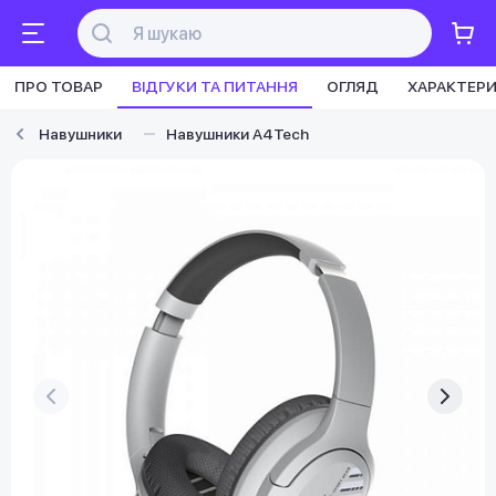
ПРО ТОВАР
ВІДГУКИ ТА ПИТАННЯ
ОГЛЯД
ХАРАКТЕР
Навушники
Навушники A4Tech