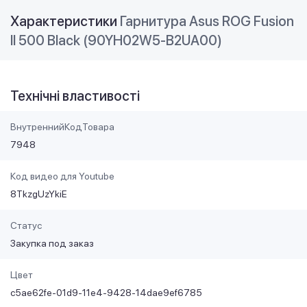
Характеристики
Гарнитура Asus ROG Fusion
II 500 Black (90YH02W5-B2UA00)
Технічні властивості
ВнутреннийКодТовара
7948
Код видео для Youtube
8TkzgUzYkiE
Статус
Закупка под заказ
Цвет
c5ae62fe-01d9-11e4-9428-14dae9ef6785