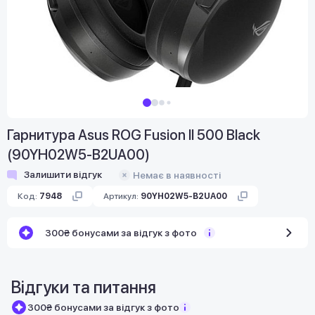
Гарнитура Asus ROG Fusion II 500 Black
(90YH02W5-B2UA00)
Залишити відгук
Немає в наявності
Код:
7948
Артикул:
90YH02W5-B2UA00
300₴ бонусами за відгук з фото
Відгуки та питання
300₴ бонусами за відгук з фото