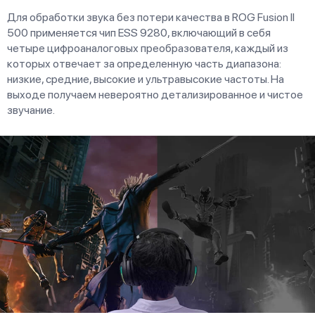
Для обработки звука без потери качества в ROG Fusion II
500 применяется чип ESS 9280, включающий в себя
четыре цифроаналоговых преобразователя, каждый из
которых отвечает за определенную часть диапазона:
низкие, средние, высокие и ультравысокие частоты. На
выходе получаем невероятно детализированное и чистое
звучание.