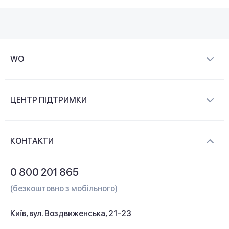
WO
Про компанію
ЦЕНТР ПІДТРИМКИ
Новини та відеоогляди
Доставка і оплата
Контакти
КОНТАКТИ
Обмін і повернення
Питання та відповіді
0 800 201 865
Гарантія та сервіс
(безкоштовно з мобільного)
Кредит
Київ, вул. Воздвиженська, 21-23