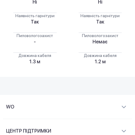
Ні
Ні
Наявність гарнітури
Наявність гарнітури
Так
Так
Пиловологозахист
Пиловологозахист
-
Немає
Довжина кабеля
Довжина кабеля
1.3 м
1.2 м
WO
Про компанію
ЦЕНТР ПІДТРИМКИ