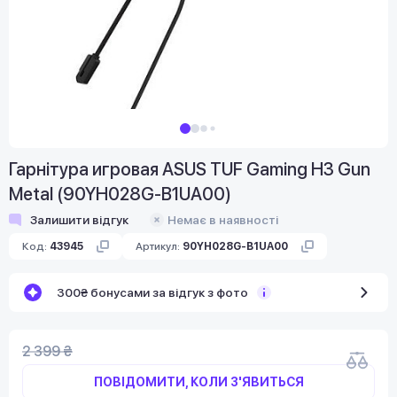
Гарнітура игровая ASUS TUF Gaming H3 Gun
Metal (90YH028G-B1UA00)
Залишити відгук
Немає в наявності
Код:
43945
Артикул:
90YH028G-B1UA00
300₴ бонусами за відгук з фото
2 399 ₴
ПОВІДОМИТИ, КОЛИ З'ЯВИТЬСЯ