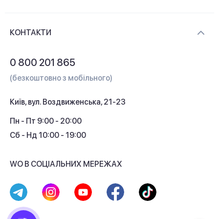
Новини та відеоогляди
Доставка і оплата
Контакти
КОНТАКТИ
Обмін і повернення
Питання та відповіді
0 800 201 865
Гарантія та сервіс
(безкоштовно з мобільного)
Кредит
Київ, вул. Воздвиженська, 21-23
Кешбек
Пн - Пт 9:00 - 20:00
Сб - Нд 10:00 - 19:00
WO В СОЦІАЛЬНИХ МЕРЕЖАХ